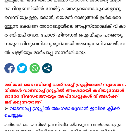
ളി​ലു​മാ​യി ഒ​ന്നേ​കാ​ൽ ല​ക്ഷം വി​ശ്വാ​സി​ക​ൾ​ക്കു മാ​ത്ര​
മേ ദി​വ്യ​ബ​ലി​യി​ൽ നേ​രി​ട്ട് പ​ങ്കെ​ടു​ക്കാ​നാ​കു​ക​യു​ള്ളൂ​
വെ​ന്ന് യു​എ​ഇ, ഒ​മാ​ൻ, യെ​മ​ൻ രാ​ജ്യ​ങ്ങ​ൾ ഉ​ൾ​ക്കൊ​
ള്ളു​ന്ന ദ​ക്ഷി​ണ അ​റേ​ബ്യ​യി​ലെ അ​പ്പ​സ്തോ​ലി​ക് വി​കാ​
ർ ബി​ഷ​പ് ഡോ. ​പോ​ൾ ഹി​ൻ​ഡ​ർ ഒ​എ​ഫ്എം പ​റ​ഞ്ഞു.
സ​മൂ​ഹ ദി​വ്യ​ബ​ലി​ക്കു മു​ന്പാ​യി അ​ബു​ദാ​ബി ക​ത്തീ​ഡ്ര​
ൽ പ​ള്ളി​യും മാ​ർ​പാ​പ്പ സ​ന്ദ​ർ​ശി​ക്കും.
മരിയൻ ടൈംസിന്റെ വാട്സാപ്പ് ഗ്രൂപ്പിലേക്ക് സ്വാഗതം .
നിങ്ങൾ വാട്സാപ്പ് ഗ്രൂപ്പിൽ അംഗമായി കഴിയുമ്പോൾ
ഓരോ ദിവസത്തെയും അപ്ഡേറ്റുകൾ നിങ്ങൾക്ക്
ലഭിക്കുന്നതാണ്
➤
വാട്സാപ്പ് ഗ്രൂപ്പിൽ അംഗമാകുവാൻ ഇവിടെ ക്ലിക്ക്
ചെയ്യുക
മരിയന്‍ ടൈംസില്‍ പ്രസിദ്ധീകരിക്കുന്ന വാര്‍ത്തകളും