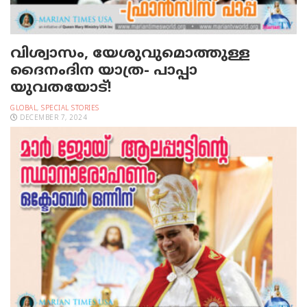
വിശ്വാസം, യേശുവുമൊത്തുള്ള
ദൈനംദിന യാത്ര- പാപ്പാ
യുവതയോട്!
GLOBAL
,
SPECIAL STORIES
DECEMBER 7, 2024