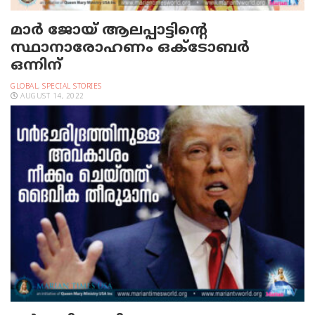
മാർ ജോയ് ആലപ്പാട്ടിന്റെ
സ്ഥാനാരോഹണം ഒക്ടോബർ
ഒന്നിന്
GLOBAL
,
SPECIAL STORIES
AUGUST 14, 2022