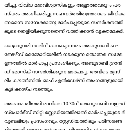
യി​ച്ചു. വി​വി​ധ മ​ത​വി​ശ്വാ​സി​ക​ളും അ​ല്ലാ​ത്ത​വ​രു​ം പ​ര​
സ്പ​രം അം​ഗീ​ക​രി​ച്ചു സ​ഹ​വ​ർ​ത്തി​ത്വ​ത്തോ​ടെ ജീ​വി​ക്ക​
ണ​മെ​ന്ന സ​ന്ദേ​ശ​മാ​ണു മാർപാ​പ്പ​യു​ടെ സ​ന്ദ​ർ​ശ​ന​ത്തി​
ലൂ​ടെ തെ​ളി​യി​ക്കു​ന്ന​തെ​ന്ന് വ​ത്തി​ക്കാ​ൻ വ്യ​ക്ത​മാ​ക്കി.
ഫെ​ബ്രു​വ​രി നാ​ലി​ന് വൈ​കു​ന്നേ​രം അ​ബു​ദാ​ബി ഫൗ​
ണ്ടേ​ഴ്സ് മെ​മ്മോ​റി​യ​ലി​ൽ ന​ട​ക്കു​ന്ന മ​താ​ന്ത​ര സ​മ്മേ​
ള​ന​ത്തി​ൽ മാ​ർ​പാ​പ്പ പ്ര​സം​ഗി​ക്കും. അ​ബു​ദാ​ബി ഗ്രാ​ൻ​
ഡ് മോ​സ്ക് സ​ന്ദ​ർ​ശി​ക്കു​ന്ന മാർപാ​പ്പ, അ​വി​ടെ മു​സ്‌​
ലിം കൗ​ണ്‍സി​ൽ ഓ​ഫ് എ​ൽ​ഡേ​ഴ്സ് അം​ഗ​ങ്ങ​ളു​മാ​യി
കൂ​ടി​ക്കാ​ഴ്ച ന​ട​ത്തും.
അ​ഞ്ചാം തീ​യ​തി രാ​വി​ലെ 10.30ന് ​അ​ബു​ദാ​ബി സ​ഈ​ദ്
സ്പോ​ർ​ട്സ് സി​റ്റി സ്റ്റേ​ഡി​യ​ത്തി​ലാ​ണ് മാ​ർ​പാ​പ്പ​യു​ടെ ദി​
വ്യ​ബ​ലി​യും പ്ര​സം​ഗ​വും. സ്റ്റേ​ഡി​യ​ത്തി​ലും പ​രി​സ​ര​ങ്ങ​