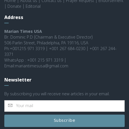
Home
|
About us
|
Contact us
|
Prayer Request
|
Endorsement
|
Donate
|
Editorial
Address
Marian Times USA
Br. Dominic P.D (Chairman & Executive Director)
506 Parlin Street, Philadelphia, PA 19116, USA
Ph:+001215 971 3319 | +001 267 684-0230 | +001 267 244-
3371
WhatsApp : +001 215 971 3319 |
Email:mariantimesusa@gmail.com
Newsletter
By subscribing you will receive new articles in your email.
Subscribe