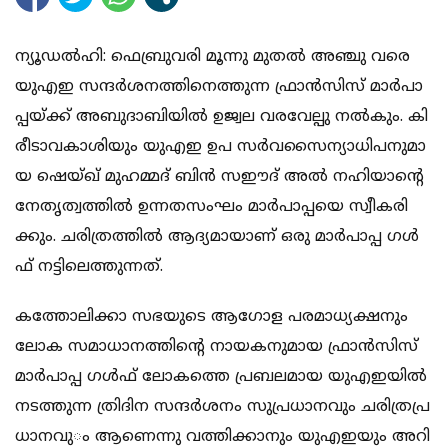
ന്യൂ​ഡ​ൽ​ഹി: ഫെ​ബ്രു​വ​രി മൂ​ന്നു മു​ത​ൽ അ​ഞ്ചു വ​രെ
യു​എ​ഇ സ​ന്ദ​ർ​ശ​ന​ത്തി​നെ​ത്തു​ന്ന ഫ്രാ​ൻ​സി​സ് മാ​ർ​പാ​
പ്പ​യ്ക്ക് അ​ബു​ദാ​ബി​യി​ൽ ഉ​ജ്വ​ല വ​ര​വേ​ല്പു ന​ൽ​കും. കി​
രീ​ടാ​വ​കാ​ശി​യും യു​എ​ഇ ഉ​പ സ​ർ​വ​സൈ​ന്യാ​ധി​പ​നു​മാ​
യ ഷെ​യ്ഖ് മു​ഹ​മ്മ​ദ് ബി​ൻ സ​ഈ​ദ് അ​ൽ ന​ഹി​യാ​ന്‍റെ
നേ​തൃ​ത്വ​ത്തി​ൽ ഉ​ന്ന​ത​സം​ഘം മാ​ർ​പാ​പ്പ​യെ സ്വീ​ക​രി​
ക്കും. ച​രി​ത്ര​ത്തി​ൽ ആ​ദ്യ​മാ​യാ​ണ് ഒ​രു മാ​ർ​പാ​പ്പ ഗ​ൾ​
ഫ് ന​ട്ടി​ലെ​ത്തു​ന്ന​ത്.
ക​ത്തോ​ലി​ക്കാ സ​ഭ​യു​ടെ ആ​ഗോ​ള പ​ര​മാ​ധ്യ​ക്ഷ​നും
ലോ​ക സ​മാ​ധാ​ന​ത്തി​ന്‍റെ നാ​യ​ക​നു​മാ​യ ഫ്രാ​ൻ​സി​സ്
മാർപാ​പ്പ ഗ​ൾ​ഫ് ലോ​ക​ത്തെ പ്ര​ബ​ല​മാ​യ യു​എ​ഇ​യി​ൽ
ന​ട​ത്തു​ന്ന ത്രി​ദി​ന സ​ന്ദ​ർ​ശ​നം സു​പ്ര​ധാ​ന​വും ച​രി​ത്ര​പ്ര​
ധാ​ന​വു​ം ആ​ണെ​ന്നു വ​ത്തി​ക്കാ​നും യു​എ​ഇ​യും അ​റി​