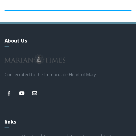
About Us
Consecrated to the Immaculate Heart of Mary
links