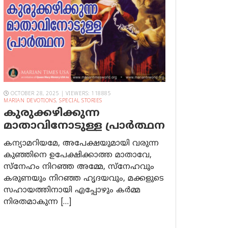
OCTOBER 28, 2025 | VIEWERS: 118885
MARIAN DEVOTIONS
,
SPECIAL STORIES
കുരുക്കഴിക്കുന്ന
മാതാവിനോടുള്ള പ്രാര്‍ത്ഥന
കന്യാമറിയമേ, അപേക്ഷയുമായി വരുന്ന
കുഞ്ഞിനെ ഉപേക്ഷിക്കാത്ത മാതാവേ,
സ്നേഹം നിറഞ്ഞ അമ്മേ, സ്നേഹവും
കരുണയും നിറഞ്ഞ ഹൃദയവും, മക്കളുടെ
സഹായത്തിനായി എപ്പോഴും കർമ്മ
നിരതമാകുന്ന […]