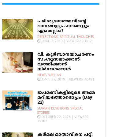
പരിശുദ്ധാത്മാവിന്റെ
ദാനങ്ങളും ഫലങ്ങളും
ഏതെല്ലാം?
REFLECTIONS
,
SPIRITUAL THOUGHTS
JUNE 7, 2019 | VIEWERS: 73912
വി. കുര്‍ബാനയാചരണം
സംശുദ്ധമാക്കാന്‍
വത്തിക്കാന്‍
നിര്‍ദേശങ്ങള്‍
NEWS
,
VATICAN
APRIL 27, 2019 | VIEWERS: 40491
ജപമണികളിലൂടെ അമ്മ
മറിയത്തോടൊപ്പം (Day
22)
MARIAN DEVOTIONS
,
SPECIAL
STORIES
OCTOBER 22, 2025 | VIEWERS:
35387
കര്‍മല മാതാവിനെ പറ്റി