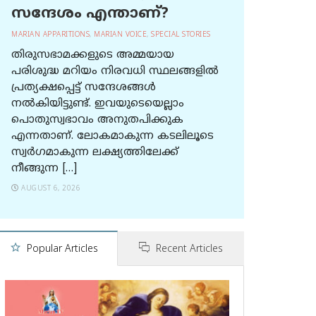
സന്ദേശം എന്താണ്?
MARIAN APPARITIONS
,
MARIAN VOICE
,
SPECIAL STORIES
തിരുസഭാമക്കളുടെ അമ്മയായ
പരിശുദ്ധ മറിയം നിരവധി സ്ഥലങ്ങളിൽ
പ്രത്യക്ഷപ്പെട്ട് സന്ദേശങ്ങൾ
നൽകിയിട്ടുണ്ട്. ഇവയുടെയെല്ലാം
പൊതുസ്വഭാവം അനുതപിക്കുക
എന്നതാണ്. ലോകമാകുന്ന കടലിലൂടെ
സ്വർഗമാകുന്ന ലക്ഷ്യത്തിലേക്ക്
നീങ്ങുന്ന […]
AUGUST 6, 2026
Popular Articles
Recent Articles