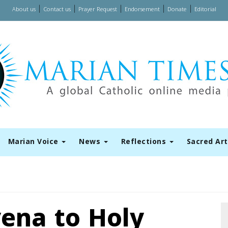
|
|
|
|
|
About us
Contact us
Prayer Request
Endorsement
Donate
Editorial
Marian Voice
News
Reflections
Sacred Ar
ena to Holy