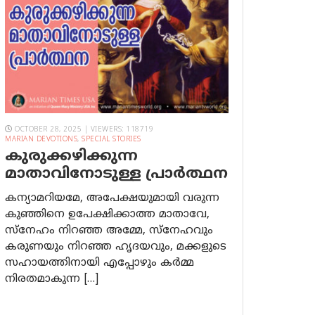
OCTOBER 28, 2025 | VIEWERS: 118719
MARIAN DEVOTIONS
,
SPECIAL STORIES
കുരുക്കഴിക്കുന്ന
മാതാവിനോടുള്ള പ്രാര്‍ത്ഥന
കന്യാമറിയമേ, അപേക്ഷയുമായി വരുന്ന
കുഞ്ഞിനെ ഉപേക്ഷിക്കാത്ത മാതാവേ,
സ്നേഹം നിറഞ്ഞ അമ്മേ, സ്നേഹവും
കരുണയും നിറഞ്ഞ ഹൃദയവും, മക്കളുടെ
സഹായത്തിനായി എപ്പോഴും കർമ്മ
നിരതമാകുന്ന […]