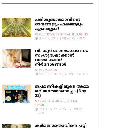
പരിശുദ്ധാത്മാവിന്റെ
ദാനങ്ങളും ഫലങ്ങളും
ഏതെല്ലാം?
REFLECTIONS
,
SPIRITUAL THOUGHTS
JUNE 7, 2019 | VIEWERS: 73876
വി. കുര്‍ബാനയാചരണം
സംശുദ്ധമാക്കാന്‍
വത്തിക്കാന്‍
നിര്‍ദേശങ്ങള്‍
NEWS
,
VATICAN
APRIL 27, 2019 | VIEWERS: 40481
ജപമണികളിലൂടെ അമ്മ
മറിയത്തോടൊപ്പം (Day
22)
MARIAN DEVOTIONS
,
SPECIAL
STORIES
OCTOBER 22, 2025 | VIEWERS:
35289
കര്‍മല മാതാവിനെ പറ്റി