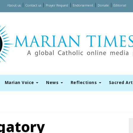
|
|
|
|
|
About us
Contact us
Prayer Request
Endorsement
Donate
Editorial
Marian Voice
News
Reflections
Sacred Ar
gatory