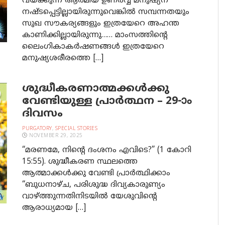
വയ്ക്കുന്ന ആത്മീയ ഉണർവ്വ് മനുഷ്യന്
നഷ്ടപ്പെട്ടില്ലായിരുന്നുവെങ്കിൽ സമ്പന്നതയും
സുഖ സൗകര്യങ്ങളും ഇത്രയേറെ അഹന്ത
കാണിക്കില്ലായിരുന്നു…… മാംസത്തിൻ്റെ
ലൈംഗികാകർഷണങ്ങൾ ഇത്രയേറെ
മനുഷ്യശരീരത്തെ […]
ശുദ്ധീകരണാത്മക്കള്‍ക്കു
വേണ്ടിയുള്ള പ്രാര്‍ത്ഥന – 29-ാം
ദിവസം
PURGATORY
,
SPECIAL STORIES
NOVEMBER 29, 2025
“മരണമേ, നിന്റെ ദംശനം എവിടെ?” (1 കോറി
15:55). ശുദ്ധീകരണ സ്ഥലത്തെ
ആത്മാക്കൾക്കു വേണ്ടി പ്രാർത്ഥിക്കാം
“ബുധനാഴ്ച, പരിശുദ്ധ ദിവ്യകാരുണ്യം
വാഴ്ത്തുന്നതിനിടയില്‍ യേശുവിന്റെ
ആരാധ്യമായ […]