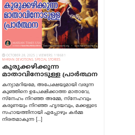
OCTOBER 28, 2025 | VIEWERS: 118681
MARIAN DEVOTIONS
,
SPECIAL STORIES
കുരുക്കഴിക്കുന്ന
മാതാവിനോടുള്ള പ്രാര്‍ത്ഥന
കന്യാമറിയമേ, അപേക്ഷയുമായി വരുന്ന
കുഞ്ഞിനെ ഉപേക്ഷിക്കാത്ത മാതാവേ,
സ്നേഹം നിറഞ്ഞ അമ്മേ, സ്നേഹവും
കരുണയും നിറഞ്ഞ ഹൃദയവും, മക്കളുടെ
സഹായത്തിനായി എപ്പോഴും കർമ്മ
നിരതമാകുന്ന […]