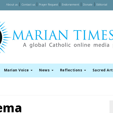
|
|
|
|
|
About us
Contact us
Prayer Request
Endorsement
Donate
Editorial
Marian Voice
News
Reflections
Sacred Ar
ema