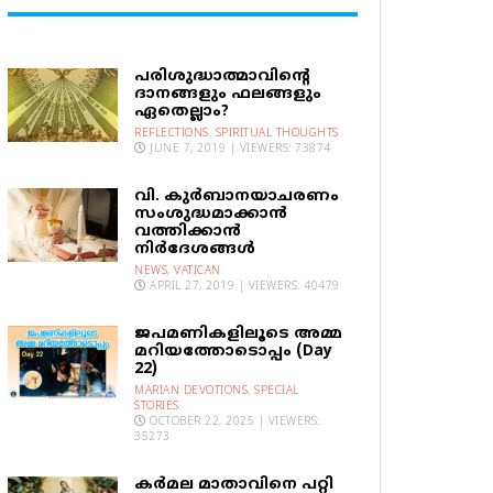
പരിശുദ്ധാത്മാവിന്റെ
ദാനങ്ങളും ഫലങ്ങളും
ഏതെല്ലാം?
REFLECTIONS
,
SPIRITUAL THOUGHTS
JUNE 7, 2019 | VIEWERS: 73874
വി. കുര്‍ബാനയാചരണം
സംശുദ്ധമാക്കാന്‍
വത്തിക്കാന്‍
നിര്‍ദേശങ്ങള്‍
NEWS
,
VATICAN
APRIL 27, 2019 | VIEWERS: 40479
ജപമണികളിലൂടെ അമ്മ
മറിയത്തോടൊപ്പം (Day
22)
MARIAN DEVOTIONS
,
SPECIAL
STORIES
OCTOBER 22, 2025 | VIEWERS:
35273
കര്‍മല മാതാവിനെ പറ്റി