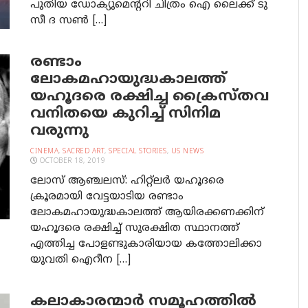
പുതിയ ഡോക്യുമെന്ററി ചിത്രം ഐ ലൈക്ക് ടു
സീ ദ സണ്‍ […]
രണ്ടാം
ലോകമഹായുദ്ധകാലത്ത്
യഹൂദരെ രക്ഷിച്ച ക്രൈസ്തവ
വനിതയെ കുറിച്ച് സിനിമ
വരുന്നു
CINEMA
,
SACRED ART
,
SPECIAL STORIES
,
US NEWS
OCTOBER 18, 2019
ലോസ് ആഞ്ചലസ്: ഹിറ്റ്‌ലര്‍ യഹൂദരെ
ക്രൂരമായി വേട്ടയാടിയ രണ്ടാം
ലോകമഹായുദ്ധകാലത്ത് ആയിരക്കണക്കിന്
യഹൂദരെ രക്ഷിച്ച് സുരക്ഷിത സ്ഥാനത്ത്
എത്തിച്ച പോളണ്ടുകാരിയായ കത്തോലിക്കാ
യുവതി ഐറീന […]
ക​ലാ​കാ​രന്മാ​ർ സ​മൂ​ഹ​ത്തി​ൽ