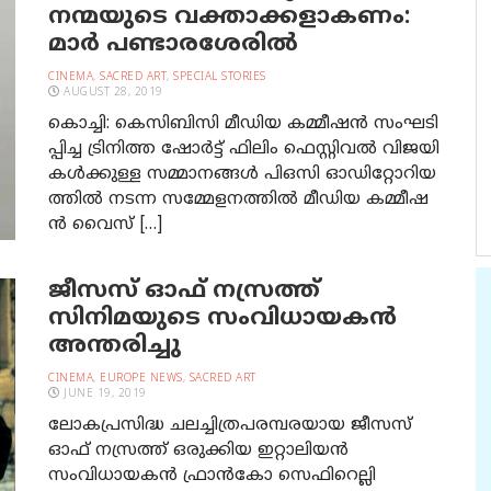
നന്മയു​ടെ വ​ക്താക്ക​ളാ​ക​ണം:
മാ​ർ പ​ണ്ടാ​ര​ശേ​രി​ൽ
CINEMA
,
SACRED ART
,
SPECIAL STORIES
AUGUST 28, 2019
കൊ​​​ച്ചി: കെ​​​സി​​​ബി​​​സി മീ​​​ഡി​​​യ ക​​​മ്മീ​​​ഷ​​​ൻ സം​​​ഘ​​​ടി​​​
പ്പി​​​ച്ച ട്രി​​​നി​​​ത്ത ഷോ​​​ർ​​​ട്ട് ഫി​​​ലിം ഫെ​​​സ്റ്റി​​​വ​​​ൽ വി​​​ജ​​​യി​​​
ക​​​ൾ​​​ക്കു​​​ള്ള സ​​​മ്മാ​​​ന​​​ങ്ങ​​​ൾ പി​​​ഒ​​​സി ഓ​​​ഡി​​​റ്റോ​​​റി​​​യ​​​
ത്തി​​​ൽ ന​​​ട​​​ന്ന സ​​​മ്മേ​​​ള​​​ന​​​ത്തി​​​ൽ മീ​​​ഡി​​​യ ക​​​മ്മീ​​​ഷ​​​
ൻ വൈ​​​സ് […]
ജീസസ് ഓഫ് നസ്രത്ത്
സിനിമയുടെ സംവിധായകന്‍
അന്തരിച്ചു
CINEMA
,
EUROPE NEWS
,
SACRED ART
JUNE 19, 2019
ലോകപ്രസിദ്ധ ചലച്ചിത്രപരമ്പരയായ ജീസസ്
ഓഫ് നസ്രത്ത് ഒരുക്കിയ ഇറ്റാലിയന്‍
സംവിധായകന്‍ ഫ്രാന്‍കോ സെഫിറെല്ലി