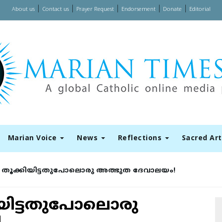
|
|
|
|
|
About us
Contact us
Prayer Request
Endorsement
Donate
Editorial
Marian Voice
News
Reflections
Sacred Ar
‍ തൂക്കിയിട്ടതുപോലൊരു അത്ഭുത ദേവാലയം!
ിയിട്ടതുപോലൊരു