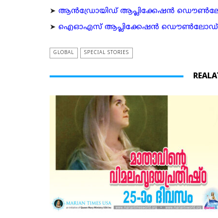
➤
ആന്‍ഡ്രോയിഡ് ആപ്ലിക്കേഷന്‍ ഡൌണ്‍ലോഡ്
➤
ഐഓഎസ് ആപ്ലിക്കേഷന്‍ ഡൌണ്‍ലോഡ് ചെയ്യ
GLOBAL
SPECIAL STORIES
REALA