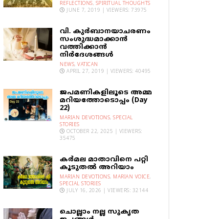
REFLECTIONS
,
SPIRITUAL THOUGHTS
JUNE 7, 2019 | VIEWERS: 73975
വി. കുര്‍ബാനയാചരണം
സംശുദ്ധമാക്കാന്‍
വത്തിക്കാന്‍
നിര്‍ദേശങ്ങള്‍
NEWS
,
VATICAN
APRIL 27, 2019 | VIEWERS: 40495
ജപമണികളിലൂടെ അമ്മ
മറിയത്തോടൊപ്പം (Day
22)
MARIAN DEVOTIONS
,
SPECIAL
STORIES
OCTOBER 22, 2025 | VIEWERS:
35475
കര്‍മല മാതാവിനെ പറ്റി
കൂടുതല്‍ അറിയാം
MARIAN DEVOTIONS
,
MARIAN VOICE
,
SPECIAL STORIES
JULY 16, 2026 | VIEWERS: 32144
ചൊല്ലാം നല്ല സുകൃത