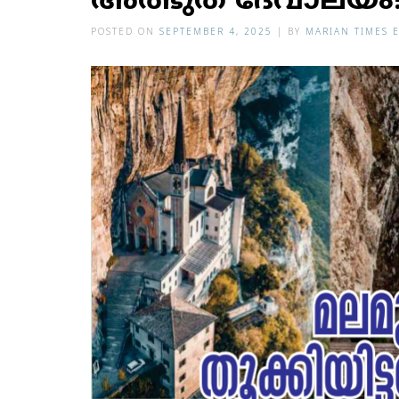
അത്ഭുത ദേവാലയം
POSTED ON
SEPTEMBER 4, 2025
|
BY
MARIAN TIMES 