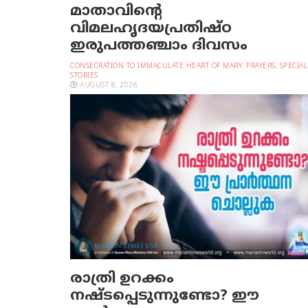
മാതാവിന്റെ
വിമലഹൃദയപ്രതിഷ്ഠ
ഇരുപത്തഞ്ചാം ദിവസം
CONSECRATION TO IMMACULATE HEART OF MARY
,
PRAYERS
,
SPECIAL
STORIES
AUGUST 8, 2026
രാത്രി ഉറക്കം
നഷ്ടപ്പെടുന്നുണ്ടോ? ഈ