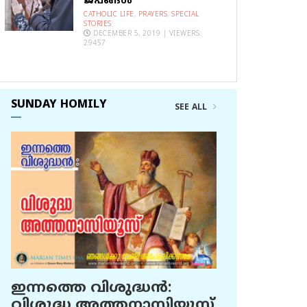
ജപങ്ങൾ
CATHOLIC LIFE
,
PRAYERS
,
SPECIAL
STORIES
DECEMBER 5, 2019 | VIEWERS:
29457
SUNDAY HOMILY
SEE ALL
ഇന്നത്തെ വിശുദ്ധന്‍:
വിശുദ്ധ അത്തനാസിയൂസ്