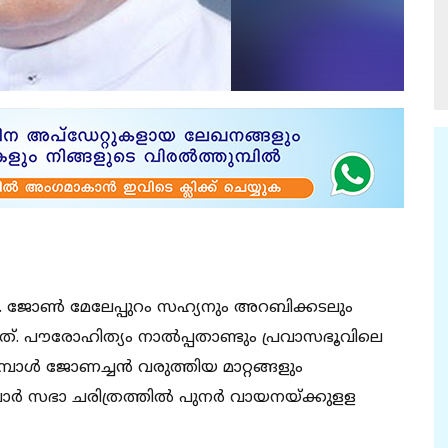
 ഫാ. ജോൺ മേലേപ്പുറം സഹ്യനും അറബിക്കടലും
ന്നത്. പൗരോഹിത്യം നാൽപ്പതാണ്ടും പ്രവാസഭൂവിലെ
മ്പോൾ ജോണച്ചൻ വരുത്തിയ മാറ്റങ്ങളും
ലബാർ സഭാ ചരിത്രത്തിൽ പുനർ വായനയ്ക്കുളള