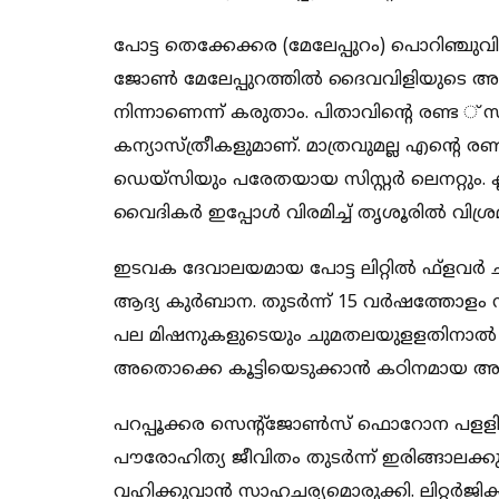
പോട്ട തെക്കേക്കര (മേലേപ്പുറം) പൊറിഞ്ചുവ
ജോൺ മേലേപ്പുറത്തിൽ ദൈവവിളിയുടെ അരൂപി 
നിന്നാണെന്ന് കരുതാം. പിതാവിന്റെ രണ്ട
കന്യാസ്ത്രീകളുമാണ്. മാത്രവുമല്ല എന്റെ ര
ഡെയ്സിയും പരേതയായ സിസ്റ്റർ ലെനറ്റും. ക്ലാ
വൈദികർ ഇപ്പോൾ വിരമിച്ച് തൃശൂരിൽ വിശ്ര
ഇടവക ദേവാലയമായ പോട്ട ലിറ്റിൽ ഫ്ളവർ ചർച
ആദ്യ കുർബാന. തുടർന്ന് 15 വർഷത്തോളം
പല മിഷനുകളുടെയും ചുമതലയുളളതിനാൽ ഭാരി
അതൊക്കെ കൂട്ടിയെടുക്കാൻ കഠിനമായ അ
പറപ്പൂക്കര സെന്റ്ജോൺസ് ഫൊറോന പളളിയി
പൗരോഹിത്യ ജീവിതം തുടർന്ന് ഇരിങ്ങാല
വഹിക്കുവാൻ സാഹചര്യമൊരുക്കി. ലിറ്റർ