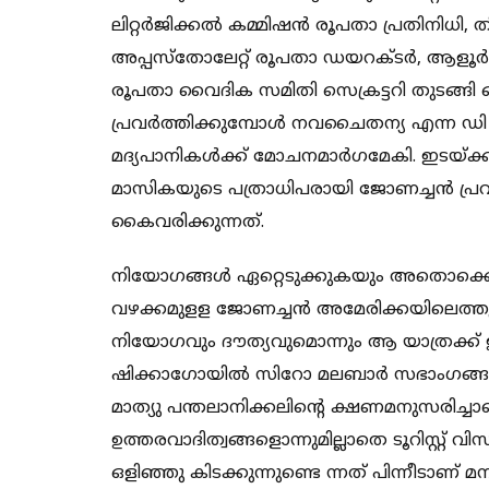
ലിറ്റർജിക്കൽ കമ്മിഷൻ രൂപതാ പ്രതിനിധി
അപ്പസ്തോലേറ്റ് രൂപതാ ഡയറക്ടർ, ആളൂർ മി
രൂപതാ വൈദിക സമിതി സെക്രട്ടറി തുടങ്ങി 
പ്രവർത്തിക്കുമ്പോൾ നവചൈതന്യ എന്ന ഡി 
മദ്യപാനികൾക്ക് മോചനമാർഗമേകി. ഇടയ്ക്ക
മാസികയുടെ പത്രാധിപരായി ജോണച്ചൻ പ്ര
കൈവരിക്കുന്നത്.
നിയോഗങ്ങൾ ഏറ്റെടുക്കുകയും അതൊക്കെ വി
വഴക്കമുളള ജോണച്ചൻ അമേരിക്കയിലെത്തുന്
നിയോഗവും ദൗത്യവുമൊന്നും ആ യാത്രക്ക് ഉണ്
ഷിക്കാഗോയിൽ സിറോ മലബാർ സഭാംഗങ്ങളുടെ
മാത്യു പന്തലാനിക്കലിന്റെ ക്ഷണമനുസരിച്ചാണ്
ഉത്തരവാദിത്വങ്ങളൊന്നുമില്ലാതെ ടൂറിസ്റ്
ഒളിഞ്ഞു കിടക്കുന്നുണ്ടെ ന്നത് പിന്നീടാ