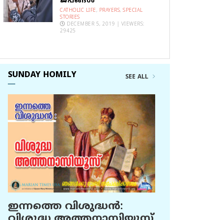
ജപങ്ങൾ
CATHOLIC LIFE
,
PRAYERS
,
SPECIAL
STORIES
DECEMBER 5, 2019 | VIEWERS:
29425
SUNDAY HOMILY
SEE ALL
ഇന്നത്തെ വിശുദ്ധന്‍:
വിശുദ്ധ അത്തനാസിയൂസ്