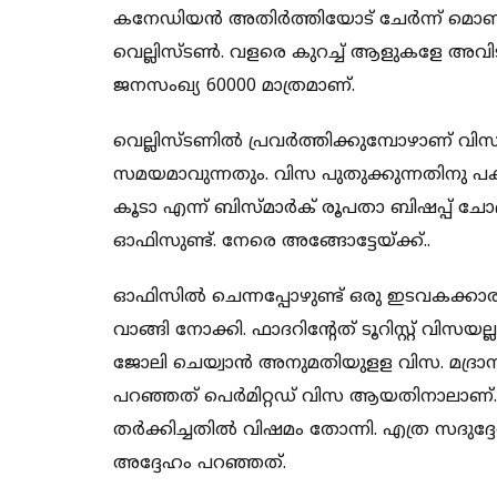
കനേഡിയൻ അതിർത്തിയോട് ചേർന്ന് മൊണ്ട
വെല്ലിസ്ടൺ. വളരെ കുറച്ച് ആളുകളേ അവി
ജനസംഖ്യ 60000 മാത്രമാണ്.
വെല്ലിസ്ടണിൽ പ്രവർത്തിക്കുമ്പോഴാണ് വ
സമയമാവുന്നതും. വിസ പുതുക്കുന്നതിനു പ
കൂടാ എന്ന് ബിസ്മാർക് രൂപതാ ബിഷപ്പ് ചോദിച
ഓഫിസുണ്ട്. നേരെ അങ്ങോട്ടേയ്ക്ക്..
ഓഫിസിൽ ചെന്നപ്പോഴുണ്ട് ഒരു ഇടവകക്ക
വാങ്ങി നോക്കി. ഫാദറിന്റേത് ടൂറിസ്റ്റ് വിസ
ജോലി ചെയ്വാൻ അനുമതിയുളള വിസ. മദ്ര
പറഞ്ഞത് പെർമിറ്റഡ് വിസ ആയതിനാലാണ്.
തർക്കിച്ചതിൽ വിഷമം തോന്നി. എത്ര സദു
അദ്ദേഹം പറഞ്ഞത്.