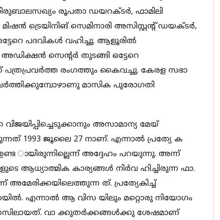
, തിരുബാലസഖ്യം രൂപതാ ഡയറക്ടർ, ഫാമിലി
ഷൻ ട്രെയിനിങ് സെമിനാരി അസിസ്റ്റന്റ് ഡയക്ടർ,
ഒട്ടേറെ പദവികൾ വഹിച്ചു. ആളൂരിൽ
അഡിക്ഷൻ സെന്റർ തുടങ്ങി ഒട്ടേറെ
് പത്രപ്രവർത്ത രംഗത്തും കൈവച്ചു. കേരള സഭാ
വർത്തിക്കുമ്പോഴാണു മാസിക പുരോഗതി
ജയിപ്പിച്ചെടുക്കാനും അസാമാന്യ മേയ്
നത് 1993 ജൂലൈ 27 നാണ്. എന്നാൽ പ്രത്യേ ക
ട ായിരുന്നില്ലെന്ന് അദ്ദേഹം പറയുന്നു. അന്ന്
 ആധ്യാത്മിക കാര്യങ്ങൾ നിർവ ഹിച്ചിരുന്ന ഫാ.
 അമേരിക്കയിലെത്തുന്ന ത്. പ്രത്യേകിച്ച്
റ് വിസയിൽ. എന്നാൽ ആ വിസ യിലും മറ്റൊരു നിയോഗം
ണ് മനസിലായത്. വാ ക്കുതർക്കങ്ങൾക്കു ശേഷമാണ്