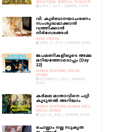
REFLECTIONS
,
SPIRITUAL THOUGHTS
JUNE 7, 2019 | VIEWERS: 73949
വി. കുര്‍ബാനയാചരണം
സംശുദ്ധമാക്കാന്‍
വത്തിക്കാന്‍
നിര്‍ദേശങ്ങള്‍
NEWS
,
VATICAN
APRIL 27, 2019 | VIEWERS: 40495
ജപമണികളിലൂടെ അമ്മ
മറിയത്തോടൊപ്പം (Day
22)
MARIAN DEVOTIONS
,
SPECIAL
STORIES
OCTOBER 22, 2025 | VIEWERS:
35457
കര്‍മല മാതാവിനെ പറ്റി
കൂടുതല്‍ അറിയാം
MARIAN DEVOTIONS
,
MARIAN VOICE
,
SPECIAL STORIES
JULY 16, 2026 | VIEWERS: 32142
ചൊല്ലാം നല്ല സുകൃത