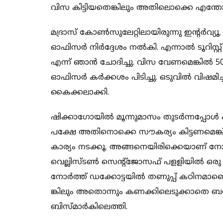
വിസ കിട്ടിയതെങ്കിലും അതിലൊക്കെ എന്തോ പ
മദ്രാസ് കോൺസുലേറ്റിലായിരുന്നു ഇന്റർവ
ഓഫിസർ നിർദ്ദേശം നൽകി. എന്നാൽ ടൂറിസ്റ്റ്
എന്ന് ഞാൻ ചോദിച്ചു. വിസ വേണമെങ്കിൽ 50
ഓഫിസർ കർക്കശം പിടിച്ചു. ഒടുവിൽ വിഷമിച്ച
കൈക്കലാക്കി.
ഷിക്കാഗോയിൽ മൂന്നുമാസം തുടർന്നപ്പോൾ എന
പക്ഷേ അതിനൊക്കെ സൗകര്യം കിട്ടണമെങ്
കാര്യം നടക്കൂ. അങ്ങനെയിരിക്കെയാണ് നോർ
വെല്ലിസ്ടൺ സെന്റ്ജോസഫ് പളളിയിൽ ഒരു 
നോർത്ത് ഡക്കോട്ടയിൽ തണുപ്പ് കഠിനമാണെ
ങ്കിലും അതൊന്നും കണക്കിലെടുക്കാതെ ബസ
ബിസ്മാർകിലെത്തി.