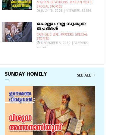
MARIAN DEVOTIONS
,
MARIAN VOICE
,
SPECIAL STORIES
JULY 16, 2026 | VIEWERS: 32136
ചൊല്ലാം നല്ല സുകൃത
ജപങ്ങൾ
CATHOLIC LIFE
,
PRAYERS
,
SPECIAL
STORIES
DECEMBER 5, 2019 | VIEWERS:
29377
SUNDAY HOMILY
SEE ALL