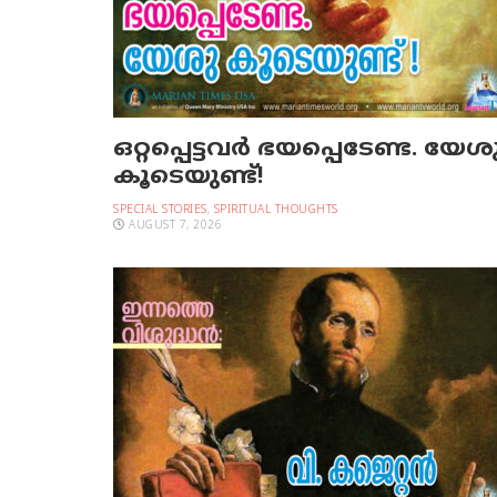
ഒറ്റപ്പെട്ടവര്‍ ഭയപ്പെടേണ്ട. യേശ
കൂടെയുണ്ട്!
SPECIAL STORIES
,
SPIRITUAL THOUGHTS
AUGUST 7, 2026