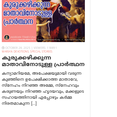
OCTOBER 28, 2025 | VIEWERS: 118891
MARIAN DEVOTIONS
,
SPECIAL STORIES
കുരുക്കഴിക്കുന്ന
മാതാവിനോടുള്ള പ്രാര്‍ത്ഥന
കന്യാമറിയമേ, അപേക്ഷയുമായി വരുന്ന
കുഞ്ഞിനെ ഉപേക്ഷിക്കാത്ത മാതാവേ,
സ്നേഹം നിറഞ്ഞ അമ്മേ, സ്നേഹവും
കരുണയും നിറഞ്ഞ ഹൃദയവും, മക്കളുടെ
സഹായത്തിനായി എപ്പോഴും കർമ്മ
നിരതമാകുന്ന […]