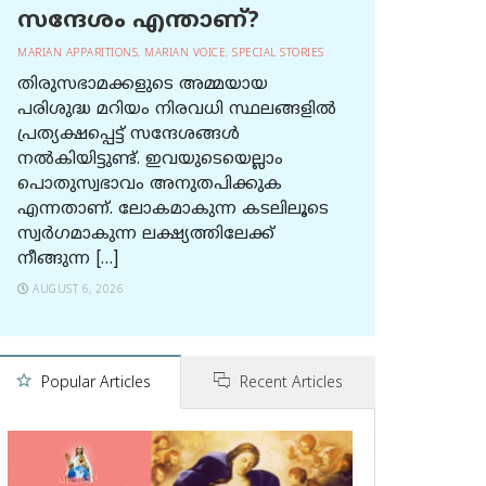
സന്ദേശം എന്താണ്?
MARIAN APPARITIONS
,
MARIAN VOICE
,
SPECIAL STORIES
തിരുസഭാമക്കളുടെ അമ്മയായ
പരിശുദ്ധ മറിയം നിരവധി സ്ഥലങ്ങളിൽ
പ്രത്യക്ഷപ്പെട്ട് സന്ദേശങ്ങൾ
നൽകിയിട്ടുണ്ട്. ഇവയുടെയെല്ലാം
പൊതുസ്വഭാവം അനുതപിക്കുക
എന്നതാണ്. ലോകമാകുന്ന കടലിലൂടെ
സ്വർഗമാകുന്ന ലക്ഷ്യത്തിലേക്ക്
നീങ്ങുന്ന […]
AUGUST 6, 2026
Popular Articles
Recent Articles