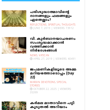
പരിശുദ്ധാത്മാവിന്റെ
ദാനങ്ങളും ഫലങ്ങളും
ഏതെല്ലാം?
REFLECTIONS
,
SPIRITUAL THOUGHTS
JUNE 7, 2019 | VIEWERS: 73912
വി. കുര്‍ബാനയാചരണം
സംശുദ്ധമാക്കാന്‍
വത്തിക്കാന്‍
നിര്‍ദേശങ്ങള്‍
NEWS
,
VATICAN
APRIL 27, 2019 | VIEWERS: 40491
ജപമണികളിലൂടെ അമ്മ
മറിയത്തോടൊപ്പം (Day
22)
MARIAN DEVOTIONS
,
SPECIAL
STORIES
OCTOBER 22, 2025 | VIEWERS:
35399
കര്‍മല മാതാവിനെ പറ്റി
കൂടുതല്‍ അറിയാം