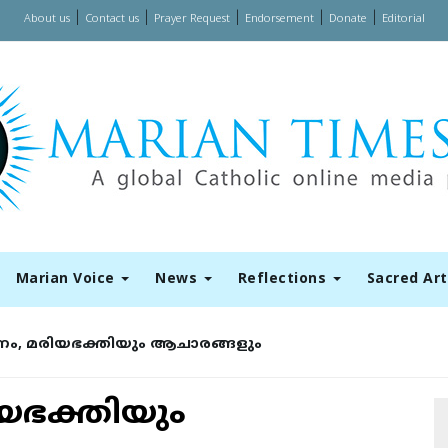
|
|
|
|
|
About us
Contact us
Prayer Request
Endorsement
Donate
Editorial
Marian Voice
News
Reflections
Sacred Ar
േണം, മരിയഭക്തിയും ആചാരങ്ങളും
ിയഭക്തിയും