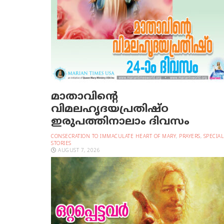
മാതാവിന്റെ
വിമലഹൃദയപ്രതിഷ്ഠ
ഇരുപത്തിനാലാം ദിവസം
CONSECRATION TO IMMACULATE HEART OF MARY
,
PRAYERS
,
SPECIAL
STORIES
AUGUST 7, 2026