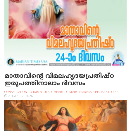
മാതാവിന്റെ വിമലഹൃദയപ്രതിഷ്ഠ
ഇരുപത്തിനാലാം ദിവസം
CONSECRATION TO IMMACULATE HEART OF MARY
,
PRAYERS
,
SPECIAL STORIES
AUGUST 7, 2026