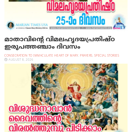
മാതാവിന്റെ വിമലഹൃദയപ്രതിഷ്ഠ
ഇരുപത്തഞ്ചാം ദിവസം
CONSECRATION TO IMMACULATE HEART OF MARY
,
PRAYERS
,
SPECIAL STORIES
AUGUST 8, 2026