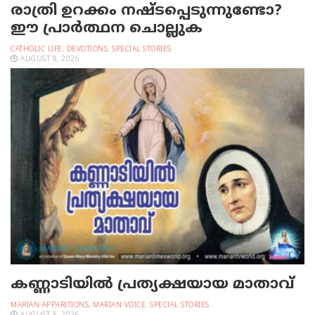
രാത്രി ഉറക്കം നഷ്ടപ്പെടുന്നുണ്ടോ?
ഈ പ്രാര്‍ത്ഥന ചൊല്ലുക
CATHOLIC LIFE
,
DEVOTIONS
,
SPECIAL STORIES
AUGUST 8, 2026
കണ്ണാടിയില്‍ പ്രത്യക്ഷയായ മാതാവ്
MARIAN APPARITIONS
,
MARIAN VOICE
,
SPECIAL STORIES