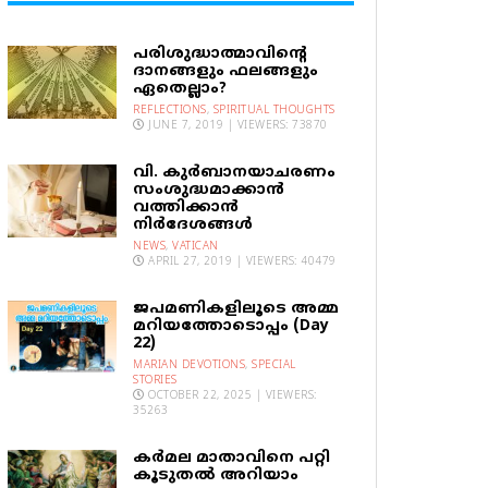
പരിശുദ്ധാത്മാവിന്റെ
ദാനങ്ങളും ഫലങ്ങളും
ഏതെല്ലാം?
REFLECTIONS
,
SPIRITUAL THOUGHTS
JUNE 7, 2019 | VIEWERS: 73870
വി. കുര്‍ബാനയാചരണം
സംശുദ്ധമാക്കാന്‍
വത്തിക്കാന്‍
നിര്‍ദേശങ്ങള്‍
NEWS
,
VATICAN
APRIL 27, 2019 | VIEWERS: 40479
ജപമണികളിലൂടെ അമ്മ
മറിയത്തോടൊപ്പം (Day
22)
MARIAN DEVOTIONS
,
SPECIAL
STORIES
OCTOBER 22, 2025 | VIEWERS:
35263
കര്‍മല മാതാവിനെ പറ്റി
കൂടുതല്‍ അറിയാം