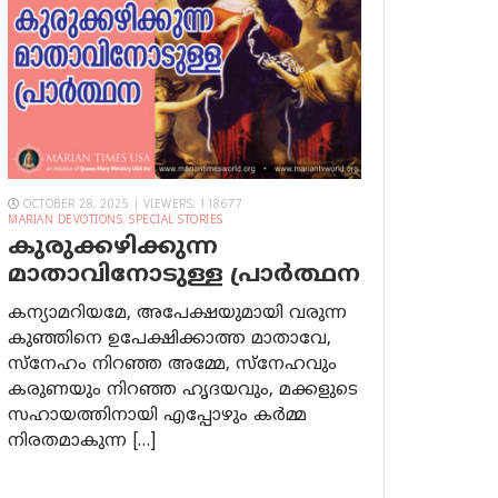
OCTOBER 28, 2025 | VIEWERS: 118677
MARIAN DEVOTIONS
,
SPECIAL STORIES
കുരുക്കഴിക്കുന്ന
മാതാവിനോടുള്ള പ്രാര്‍ത്ഥന
കന്യാമറിയമേ, അപേക്ഷയുമായി വരുന്ന
കുഞ്ഞിനെ ഉപേക്ഷിക്കാത്ത മാതാവേ,
സ്നേഹം നിറഞ്ഞ അമ്മേ, സ്നേഹവും
കരുണയും നിറഞ്ഞ ഹൃദയവും, മക്കളുടെ
സഹായത്തിനായി എപ്പോഴും കർമ്മ
നിരതമാകുന്ന […]