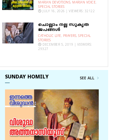
MARIAN DEVOTIONS
,
MARIAN VOICE
,
SPECIAL STORIES
JULY 16, 2026 | VIEWERS: 32122
ചൊല്ലാം നല്ല സുകൃത
ജപങ്ങൾ
CATHOLIC LIFE
,
PRAYERS
,
SPECIAL
STORIES
DECEMBER 5, 2019 | VIEWERS:
29327
SUNDAY HOMILY
SEE ALL