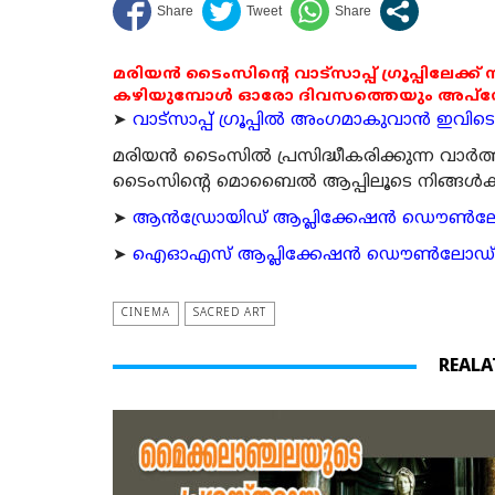
മരിയൻ ടൈംസിന്റെ വാട്സാപ്പ് ഗ്രൂപ്പിലേക്ക്
കഴിയുമ്പോൾ ഓരോ ദിവസത്തെയും അപ്ഡേറ്റ
➤
വാട്സാപ്പ് ഗ്രൂപ്പിൽ അംഗമാകുവാൻ ഇവിടെ ക
മരിയന്‍ ടൈംസില്‍ പ്രസിദ്ധീകരിക്കുന്ന വാ
ടൈംസിന്റെ മൊബൈല്‍ ആപ്പിലൂടെ നിങ്ങള്‍ക്ക് ന
➤
ആന്‍ഡ്രോയിഡ് ആപ്ലിക്കേഷന്‍ ഡൌണ്‍ലോഡ്
➤
ഐഓഎസ് ആപ്ലിക്കേഷന്‍ ഡൌണ്‍ലോഡ് ചെയ്യ
CINEMA
SACRED ART
REALA