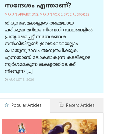
സന്ദേശം എന്താണ്?
MARIAN APPARITIONS
,
MARIAN VOICE
,
SPECIAL STORIES
തിരുസഭാമക്കളുടെ അമ്മയായ
പരിശുദ്ധ മറിയം നിരവധി സ്ഥലങ്ങളിൽ
പ്രത്യക്ഷപ്പെട്ട് സന്ദേശങ്ങൾ
നൽകിയിട്ടുണ്ട്. ഇവയുടെയെല്ലാം
പൊതുസ്വഭാവം അനുതപിക്കുക
എന്നതാണ്. ലോകമാകുന്ന കടലിലൂടെ
സ്വർഗമാകുന്ന ലക്ഷ്യത്തിലേക്ക്
നീങ്ങുന്ന […]
AUGUST 6, 2026
Popular Articles
Recent Articles