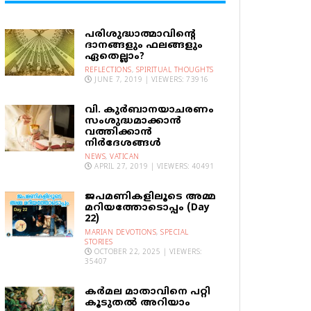
പരിശുദ്ധാത്മാവിന്റെ
ദാനങ്ങളും ഫലങ്ങളും
ഏതെല്ലാം?
REFLECTIONS
,
SPIRITUAL THOUGHTS
JUNE 7, 2019 | VIEWERS: 73916
വി. കുര്‍ബാനയാചരണം
സംശുദ്ധമാക്കാന്‍
വത്തിക്കാന്‍
നിര്‍ദേശങ്ങള്‍
NEWS
,
VATICAN
APRIL 27, 2019 | VIEWERS: 40491
ജപമണികളിലൂടെ അമ്മ
മറിയത്തോടൊപ്പം (Day
22)
MARIAN DEVOTIONS
,
SPECIAL
STORIES
OCTOBER 22, 2025 | VIEWERS:
35407
കര്‍മല മാതാവിനെ പറ്റി
കൂടുതല്‍ അറിയാം