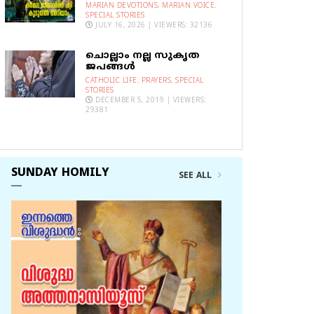
MARIAN DEVOTIONS
,
MARIAN VOICE
,
SPECIAL STORIES
JULY 16, 2026 | VIEWERS: 32136
ചൊല്ലാം നല്ല സുകൃത
ജപങ്ങൾ
CATHOLIC LIFE
,
PRAYERS
,
SPECIAL
STORIES
DECEMBER 5, 2019 | VIEWERS:
29381
SUNDAY HOMILY
SEE ALL