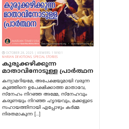
OCTOBER 28, 2025 | VIEWERS: 118901
MARIAN DEVOTIONS
,
SPECIAL STORIES
കുരുക്കഴിക്കുന്ന
മാതാവിനോടുള്ള പ്രാര്‍ത്ഥന
കന്യാമറിയമേ, അപേക്ഷയുമായി വരുന്ന
കുഞ്ഞിനെ ഉപേക്ഷിക്കാത്ത മാതാവേ,
സ്നേഹം നിറഞ്ഞ അമ്മേ, സ്നേഹവും
കരുണയും നിറഞ്ഞ ഹൃദയവും, മക്കളുടെ
സഹായത്തിനായി എപ്പോഴും കർമ്മ
നിരതമാകുന്ന […]