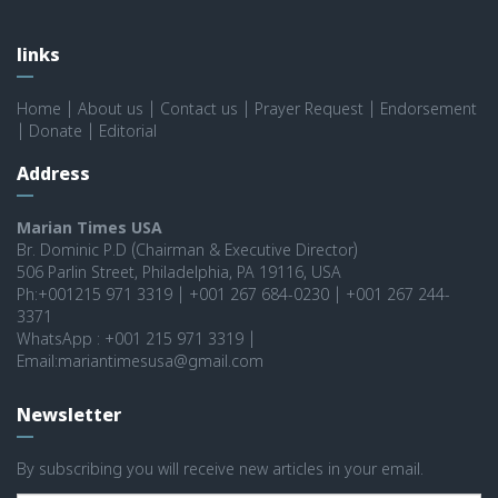
links
Home
|
About us
|
Contact us
|
Prayer Request
|
Endorsement
|
Donate
|
Editorial
Address
Marian Times USA
Br. Dominic P.D (Chairman & Executive Director)
506 Parlin Street, Philadelphia, PA 19116, USA
Ph:+001215 971 3319 | +001 267 684-0230 | +001 267 244-
3371
WhatsApp : +001 215 971 3319 |
Email:mariantimesusa@gmail.com
Newsletter
By subscribing you will receive new articles in your email.