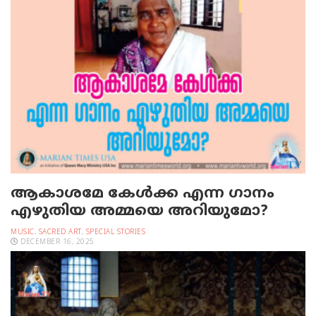
ആകാശമേ കേള്‍ക്ക എന്ന ഗാനം
എഴുതിയ അമ്മയെ അറിയുമോ?
MUSIC
,
SACRED ART
,
SPECIAL STORIES
DECEMBER 16, 2025