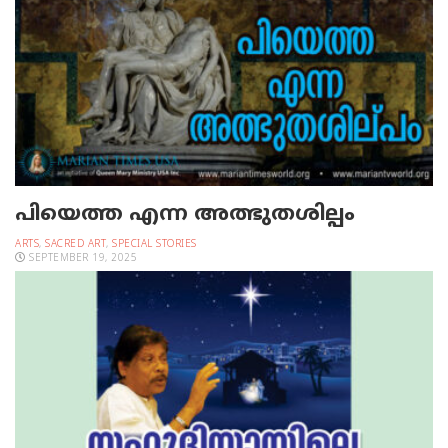
പിയെത്ത എന്ന അത്ഭുതശില്പം
ARTS
,
SACRED ART
,
SPECIAL STORIES
SEPTEMBER 19, 2025