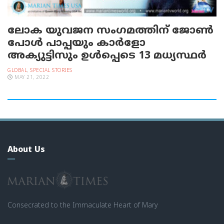
ലോക യുവജന സംഗമത്തിന് ജോൺ
പോൾ പാപ്പയും കാര്‍ളോ
അക്യുട്ടിസും ഉൾപ്പെടെ 13 മധ്യസ്ഥർ
GLOBAL
,
SPECIAL STORIES
MAY 21, 2022
About Us
Consecrated to the Immaculate Heart of Mary