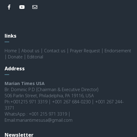
links
Home
|
About us
|
Contact us
|
Prayer Request
|
Endorsement
|
Donate
|
Editorial
Address
Marian Times USA
Br. Dominic P.D (Chairman & Executive Director)
506 Parlin Street, Philadelphia, PA 19116, USA
Ph:+001215 971 3319 | +001 267 684-0230 | +001 267 244-
3371
WhatsApp : +001 215 971 3319 |
Email:mariantimesusa@gmail.com
Newsletter