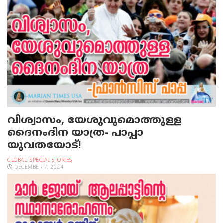
വിശ്വാസം, യേശുവുമൊത്തുള്ള
ദൈനംദിന യാത്ര- പാപ്പാ
യുവതയോട്!
GLOBAL
,
SPECIAL STORIES
DECEMBER 7, 2024