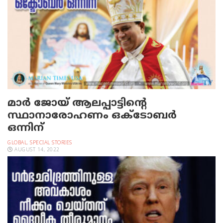
മാർ ജോയ് ആലപ്പാട്ടിന്റെ
സ്ഥാനാരോഹണം ഒക്ടോബർ
ഒന്നിന്
GLOBAL
,
SPECIAL STORIES
AUGUST 14, 2022