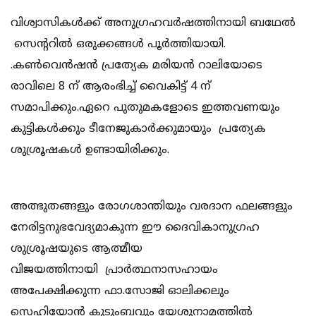
വിശ്വാസികൾക്ക് അനുഗ്രഹവർഷത്തിനായി ബഥേൽ
സെന്ററിൽ ഒരുക്കങ്ങൾ പൂർത്തിയായി.
.കൺവെൻഷൻ പ്രത്യേക മരിയൻ റാലിയോടെ
രാവിലെ 8 ന് ആരംഭിച്ച് വൈകിട്ട് 4 ന്
സമാപിക്കും.ഏറെ പുതുമകളോടെ ഇത്തവണയും
കുട്ടികൾക്കും ടീനേജുകാർക്കുമായും പ്രത്യേക
ശുശ്രൂഷകൾ ഉണ്ടായിരിക്കും.
അത്ഭുതങ്ങളും രോഗശാന്തിയും വരദാന ഫലങ്ങളും
നേരിട്ടനുഭവേദ്യമാകുന്ന ഈ ദൈവികാനുഗ്രഹ
ശുശ്രൂഷയുടെ ആത്മീയ
വിജയത്തിനായി പ്രാർത്ഥനാസഹായം
അപേക്ഷിക്കുന്ന ഫാ.സോജി ഓലിക്കലും
സെഹിയോൻ കുടുംബവും യേശുനാമത്തിൽ