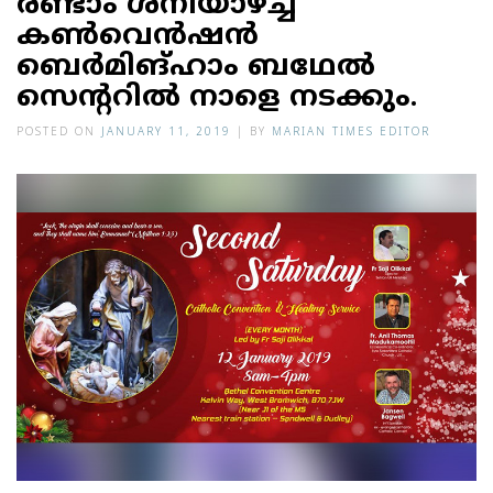
രണ്ടാം ശനിയാഴ്ച്ച
കൺവെൻഷൻ
ബെർമിങ്ഹാം ബഥേൽ
സെന്ററിൽ നാളെ നടക്കും.
POSTED ON
JANUARY 11, 2019
|
BY
MARIAN TIMES EDITOR