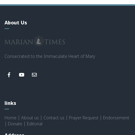
About Us
Consecrated to the Immaculate Heart of Mary
links
Home
|
About us
|
Contact us
|
Prayer Request
|
Endorsement
|
Donate
|
Editorial