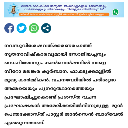
നവസുവിശേഷവത്‌ക്കരണരംഗത്ത്
നൂതനാവിഷ്കാരവുമായി സോജിയച്ചനും
സെഹിയോനും. കൺവെൻഷനിൽ നാളെ
സീറോ മലങ്കര കുർബാന. ഫാ.മടുക്കമൂട്ടിൽ
മുഖ്യ കാർമ്മികൻ. വചനവേദിയിൽ പരിശുദ്ധ
അമ്മയെയും പുനരുത്ഥാനത്തെയും
പ്രഘോഷിച്ചുകൊണ്ട് പ്രശസ്‌ത വചന
പ്രഘോഷകൻ അമേരിക്കയിൽനിന്നുമുള്ള മുൻ
പെന്തക്കോസ്ത് പാസ്റ്റർ ജാൻസെൻ ബാഗ്‌വേൽ
എത്തുന്നതാണ്.