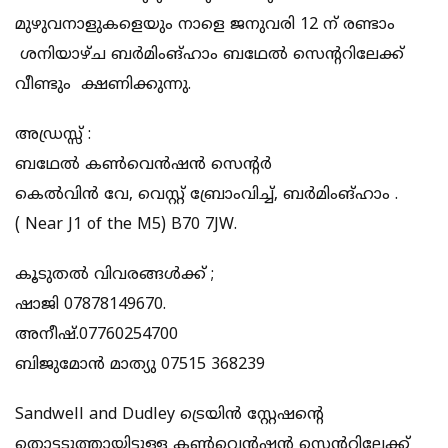
മുഴുവനാളുകളെയും നാളെ ജനുവരി 12 ന് രണ്ടാം
ശനിയാഴ്ച ബർമിംങ്ഹാം ബഥേൽ സെന്ററിലേക്ക്
വീണ്ടും ക്ഷണിക്കുന്നു.
അഡ്രസ്സ് :
ബഥേല്‍ കണ്‍വെന്‍ഷന്‍ സെന്റര്‍
കെല്‍വിന്‍ വേ, വെസ്റ്റ് ബ്രോംവിച്ച്, ബര്‍മിംങ്ഹാം .
( Near J1 of the M5) B70 7JW.
കൂടുതല്‍ വിവരങ്ങള്‍ക്ക് ;
ഷാജി 07878149670.
അനീഷ്.07760254700
ബിജുമോന്‍ മാത്യു 07515 368239
Sandwell and Dudley ട്രെയിന്‍ സ്റ്റേഷന്റെ
തൊട്ടടുത്തായിട്ടുള്ള കണ്‍വെന്‍ഷന്‍ സെന്ററിലേക്ക്