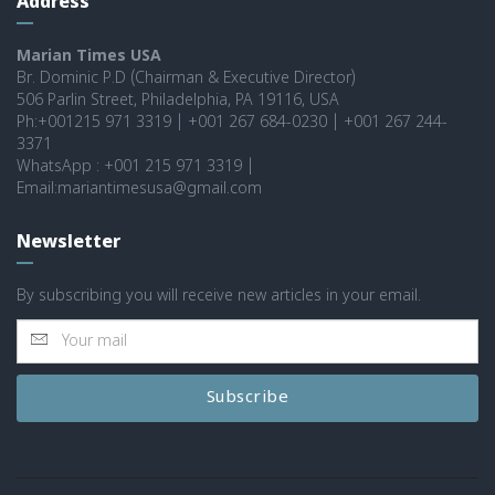
Address
Marian Times USA
Br. Dominic P.D (Chairman & Executive Director)
506 Parlin Street, Philadelphia, PA 19116, USA
Ph:+001215 971 3319 | +001 267 684-0230 | +001 267 244-
3371
WhatsApp : +001 215 971 3319 |
Email:mariantimesusa@gmail.com
Newsletter
By subscribing you will receive new articles in your email.
Subscribe