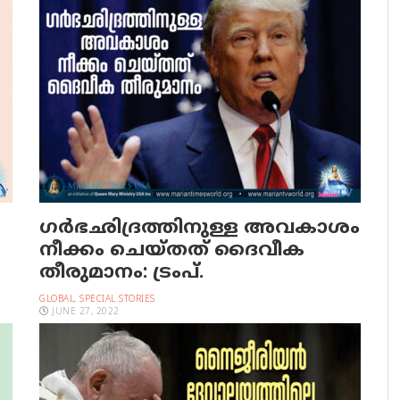
ഗര്‍ഭഛിദ്രത്തിനുള്ള അവകാശം
നീക്കം ചെയ്തത് ദൈവീക
തീരുമാനം: ട്രംപ്.
GLOBAL
,
SPECIAL STORIES
JUNE 27, 2022