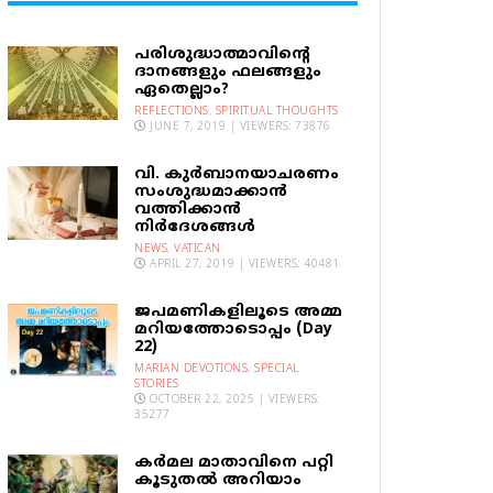
പരിശുദ്ധാത്മാവിന്റെ
ദാനങ്ങളും ഫലങ്ങളും
ഏതെല്ലാം?
REFLECTIONS
,
SPIRITUAL THOUGHTS
JUNE 7, 2019 | VIEWERS: 73876
വി. കുര്‍ബാനയാചരണം
സംശുദ്ധമാക്കാന്‍
വത്തിക്കാന്‍
നിര്‍ദേശങ്ങള്‍
NEWS
,
VATICAN
APRIL 27, 2019 | VIEWERS: 40481
ജപമണികളിലൂടെ അമ്മ
മറിയത്തോടൊപ്പം (Day
22)
MARIAN DEVOTIONS
,
SPECIAL
STORIES
OCTOBER 22, 2025 | VIEWERS:
35277
കര്‍മല മാതാവിനെ പറ്റി
കൂടുതല്‍ അറിയാം