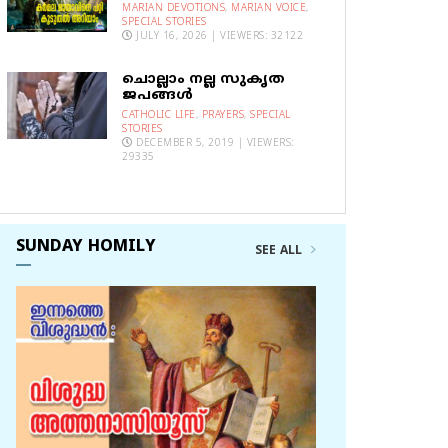
MARIAN DEVOTIONS
,
MARIAN VOICE
,
SPECIAL STORIES
JULY 16, 2026 | VIEWERS: 32122
ചൊല്ലാം നല്ല സുകൃത
ജപങ്ങൾ
CATHOLIC LIFE
,
PRAYERS
,
SPECIAL
STORIES
DECEMBER 5, 2019 | VIEWERS:
29335
SUNDAY HOMILY
SEE ALL