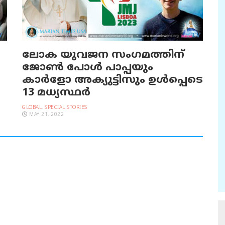
ലോക യുവജന സംഗമത്തിന്
ജോൺ പോൾ പാപ്പയും
കാര്‍ളോ അക്യുട്ടിസും ഉൾപ്പെടെ
13 മധ്യസ്ഥർ
GLOBAL
,
SPECIAL STORIES
MAY 21, 2022