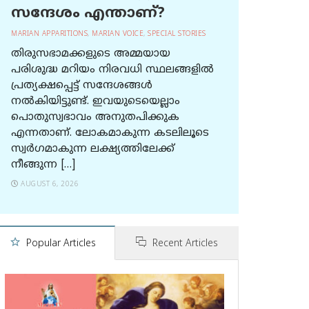
സന്ദേശം എന്താണ്?
MARIAN APPARITIONS
,
MARIAN VOICE
,
SPECIAL STORIES
തിരുസഭാമക്കളുടെ അമ്മയായ
പരിശുദ്ധ മറിയം നിരവധി സ്ഥലങ്ങളിൽ
പ്രത്യക്ഷപ്പെട്ട് സന്ദേശങ്ങൾ
നൽകിയിട്ടുണ്ട്. ഇവയുടെയെല്ലാം
പൊതുസ്വഭാവം അനുതപിക്കുക
എന്നതാണ്. ലോകമാകുന്ന കടലിലൂടെ
സ്വർഗമാകുന്ന ലക്ഷ്യത്തിലേക്ക്
നീങ്ങുന്ന […]
AUGUST 6, 2026
Popular Articles
Recent Articles