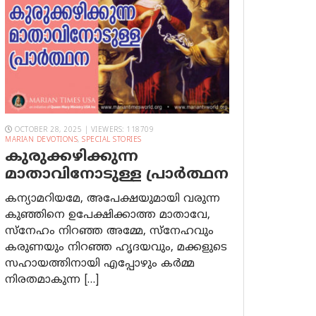
OCTOBER 28, 2025 | VIEWERS: 118709
MARIAN DEVOTIONS
,
SPECIAL STORIES
കുരുക്കഴിക്കുന്ന
മാതാവിനോടുള്ള പ്രാര്‍ത്ഥന
കന്യാമറിയമേ, അപേക്ഷയുമായി വരുന്ന
കുഞ്ഞിനെ ഉപേക്ഷിക്കാത്ത മാതാവേ,
സ്നേഹം നിറഞ്ഞ അമ്മേ, സ്നേഹവും
കരുണയും നിറഞ്ഞ ഹൃദയവും, മക്കളുടെ
സഹായത്തിനായി എപ്പോഴും കർമ്മ
നിരതമാകുന്ന […]