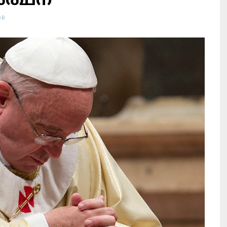
ര്‍ത്ഥന
OR