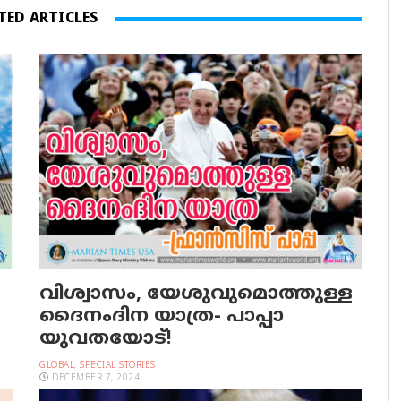
TED ARTICLES
വിശ്വാസം, യേശുവുമൊത്തുള്ള
ദൈനംദിന യാത്ര- പാപ്പാ
യുവതയോട്!
GLOBAL
,
SPECIAL STORIES
DECEMBER 7, 2024