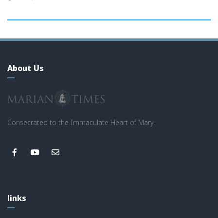
About Us
Consecrated to the Immaculate Heart of Mary
links