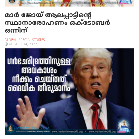
മാർ ജോയ് ആലപ്പാട്ടിന്റെ
സ്ഥാനാരോഹണം ഒക്ടോബർ
ഒന്നിന്
GLOBAL
,
SPECIAL STORIES
AUGUST 14, 2022