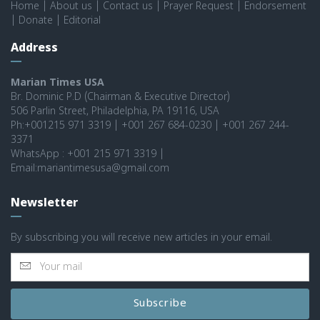
Home
|
About us
|
Contact us
|
Prayer Request
|
Endorsement
|
Donate
|
Editorial
Address
Marian Times USA
Br. Dominic P.D (Chairman & Executive Director)
506 Parlin Street, Philadelphia, PA 19116, USA
Ph:+001215 971 3319 | +001 267 684-0230 | +001 267 244-
3371
WhatsApp : +001 215 971 3319 |
Email:mariantimesusa@gmail.com
Newsletter
By subscribing you will receive new articles in your email.
Subscribe