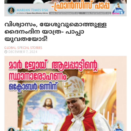
വിശ്വാസം, യേശുവുമൊത്തുള്ള
ദൈനംദിന യാത്ര- പാപ്പാ
യുവതയോട്!
GLOBAL
,
SPECIAL STORIES
DECEMBER 7, 2024