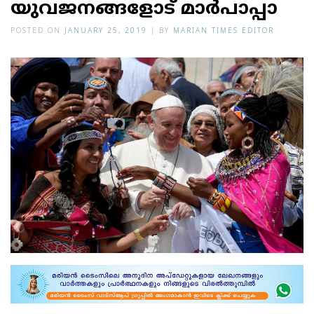
യുവജനങ്ങളോട് മാര്‍പാപ്പാ
POSTED ON
JANUARY 25, 2019
|
BY
MARIAN TIMES EDITOR