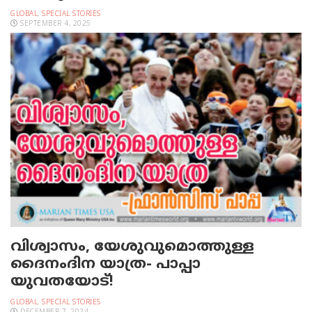
GLOBAL
,
SPECIAL STORIES
SEPTEMBER 4, 2025
വിശ്വാസം, യേശുവുമൊത്തുള്ള
ദൈനംദിന യാത്ര- പാപ്പാ
യുവതയോട്!
GLOBAL
,
SPECIAL STORIES