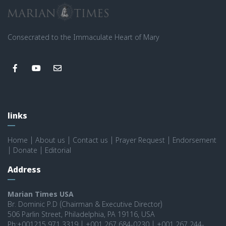
Consecrated to the Immaculate Heart of Mary
links
Home
|
About us
|
Contact us
|
Prayer Request
|
Endorsement
|
Donate
|
Editorial
Address
Marian Times USA
Br. Dominic P.D (Chairman & Executive Director)
506 Parlin Street, Philadelphia, PA 19116, USA
Ph:+001215 971 3319 | +001 267 684-0230 | +001 267 244-