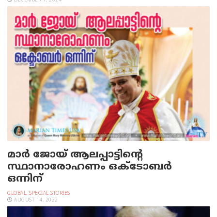
DECEMBER 7, 2024
മാർ ജോയ് ആലപ്പാട്ടിന്റെ
സ്ഥാനാരോഹണം ഒക്ടോബർ
ഒന്നിന്
GLOBAL
,
SPECIAL STORIES
AUGUST 14, 2022