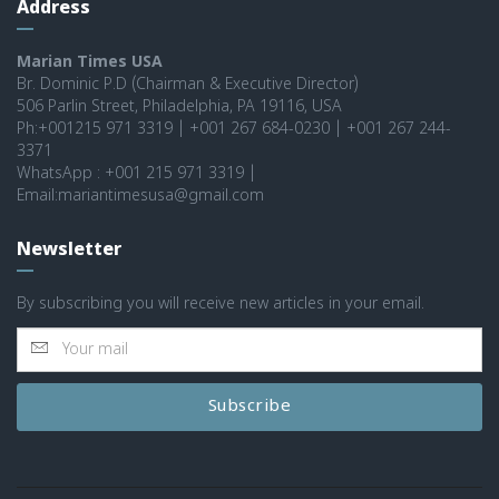
Address
Marian Times USA
Br. Dominic P.D (Chairman & Executive Director)
506 Parlin Street, Philadelphia, PA 19116, USA
Ph:+001215 971 3319 | +001 267 684-0230 | +001 267 244-
3371
WhatsApp : +001 215 971 3319 |
Email:mariantimesusa@gmail.com
Newsletter
By subscribing you will receive new articles in your email.
Subscribe