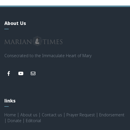
About Us
Consecrated to the Immaculate Heart of Mary
links
Home
|
About us
|
Contact us
|
Prayer Request
|
Endorsement
|
Donate
|
Editorial