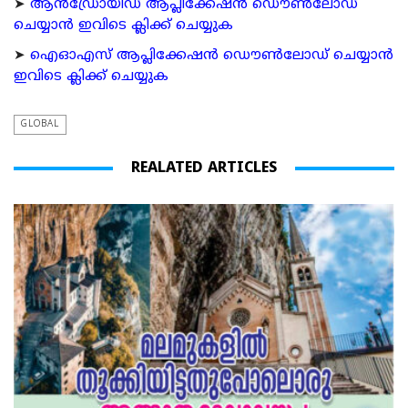
➤
ആന്‍ഡ്രോയിഡ് ആപ്ലിക്കേഷന്‍ ഡൌണ്‍ലോഡ്
ചെയ്യാന്‍ ഇവിടെ ക്ലിക്ക് ചെയ്യുക
➤
ഐഓഎസ് ആപ്ലിക്കേഷന്‍ ഡൌണ്‍ലോഡ് ചെയ്യാന്‍
ഇവിടെ ക്ലിക്ക് ചെയ്യുക
GLOBAL
REALATED ARTICLES