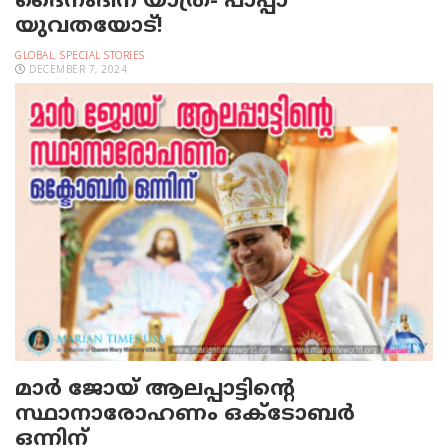
ദൈനംദിന യാത്ര- പാപ്പാ
യുവതയോട്!
GLOBAL
,
SPECIAL STORIES
DECEMBER 7, 2024
മാർ ജോയ് ആലപ്പാട്ടിന്റെ
സ്ഥാനാരോഹണം ഒക്ടോബർ
ഒന്നിന്