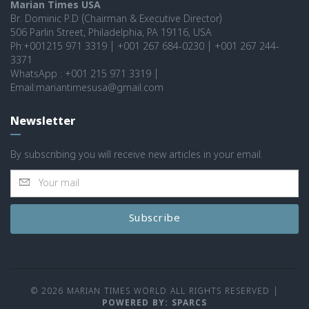
Marian Times USA
Br. Dominic P.D (Chairman & Executive Director)
506 Parlin Street, Philadelphia, PA 19116, USA
Ph:+001215 971 3319 | +001 267 684-0230 | +001 267 244-
3371
WhatsApp : +001 215 971 3319 |
Email:mariantimesusa@gmail.com
Newsletter
By subscribing you will receive new articles in your email.
Subscribe
© 2026 MARIAN TIMES WORLD ALL RIGHTS RESERVED
|
POWERED BY: SPARCS