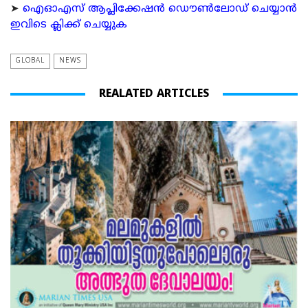
➤
ഐഓഎസ് ആപ്ലിക്കേഷന്‍ ഡൌണ്‍ലോഡ് ചെയ്യാന്‍
ഇവിടെ ക്ലിക്ക് ചെയ്യുക
GLOBAL
NEWS
REALATED ARTICLES