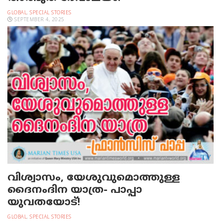
GLOBAL
,
SPECIAL STORIES
SEPTEMBER 4, 2025
വിശ്വാസം, യേശുവുമൊത്തുള്ള
ദൈനംദിന യാത്ര- പാപ്പാ
യുവതയോട്!
GLOBAL
,
SPECIAL STORIES