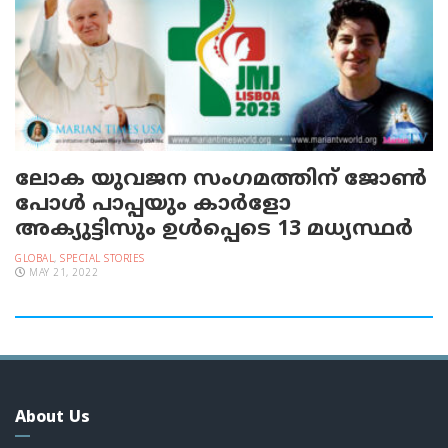
ലോക യുവജന സംഗമത്തിന് ജോൺ
പോൾ പാപ്പയും കാര്‍ളോ
അക്യുട്ടിസും ഉൾപ്പെടെ 13 മധ്യസ്ഥർ
GLOBAL
,
SPECIAL STORIES
MAY 21, 2022
About Us