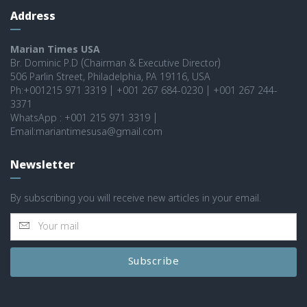
Address
Marian Times USA
Br. Dominic P.D (Chairman & Executive Director)
506 Parlin Street, Philadelphia, PA 19116, USA
Ph:+001215 971 3319 | +001 267 684-0230 | +001 267 244-
3371
WhatsApp : +001 215 971 3319 |
Email:mariantimesusa@gmail.com
Newsletter
By subscribing you will receive new articles in your email.
Subscribe