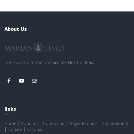
About Us
Consecrated to the Immaculate Heart of Mary
links
Home
|
About us
|
Contact us
|
Prayer Request
|
Endorsement
|
Donate
|
Editorial