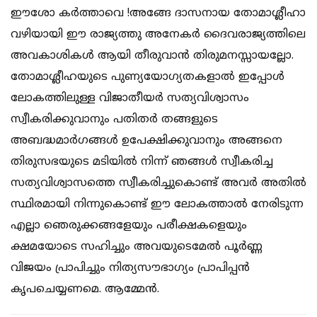
ഈശോ കർത്താവെ !അങ്ങേ ദാസനായ തോമാശ്ലീഹാ
വഴിയായി ഈ രാജ്യത്തു അനേകർ ദൈവരാജ്യത്തിലെ
അവകാശികൾ ആയി തീരുവാൻ തിരുമനസ്സായല്ലോ.
തോമാശ്ലീഹയുടെ പുണ്യയോഗ്യതകളാൽ ഇപ്പോൾ
ലോകത്തിലുള്ള വിജാതീയർ സത്യവിശ്വാസം
സ്വീകരിക്കുവാനും പതിതർ തങ്ങളുടെ
അബദ്ധമാർഗങ്ങൾ ഉപേക്ഷിക്കുവാനും അങ്ങനെ
തിരുസഭയുടെ മടിയിൽ നിന്ന് ഞങ്ങൾ സ്വീകരിച്ച
സത്യവിശ്വാസത്തെ സ്വീകരിച്ചുകൊണ്ട് അവർ അതിൽ
സ്ഥിരമായി നിന്നുകൊണ്ട് ഈ ലോകത്താൽ നേരിടുന്ന
എല്ലാ ഞെരുക്കങ്ങളേയും പരീക്ഷകളെയും
ക്ഷമയോടെ സഹിച്ചും അവയുടെമേൽ പൂർണ്ണ
വിജയം പ്രാപിച്ചും നിത്യസൗഭാഗ്യം പ്രാപിപ്പൻ
കൃപചെയ്യണമെ. ആമ്മേൻ.