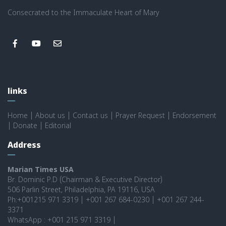
Consecrated to the Immaculate Heart of Mary
links
Home
|
About us
|
Contact us
|
Prayer Request
|
Endorsement
|
Donate
|
Editorial
Address
Marian Times USA
Br. Dominic P.D (Chairman & Executive Director)
506 Parlin Street, Philadelphia, PA 19116, USA
Ph:+001215 971 3319 | +001 267 684-0230 | +001 267 244-
3371
WhatsApp : +001 215 971 3319 |