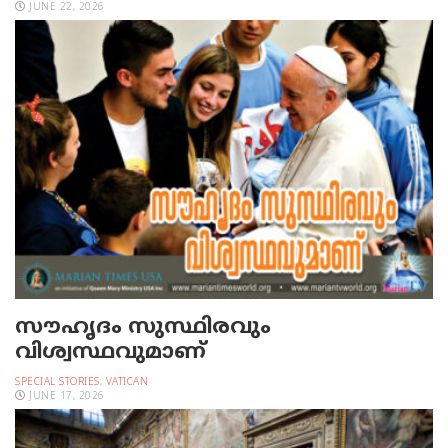
JUNE 22, 2026
സൗഹൃദം സുസ്ഥിരവും
വിശ്വസ്ഥവുമാണ്
SPECIAL STORIES
,
VATICAN
JUNE 17, 2026