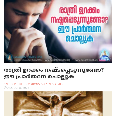
രാത്രി ഉറക്കം നഷ്ടപ്പെടുന്നുണ്ടോ?
ഈ പ്രാര്‍ത്ഥന ചൊല്ലുക
CATHOLIC LIFE
,
DEVOTIONS
,
SPECIAL STORIES
AUGUST 8, 2026