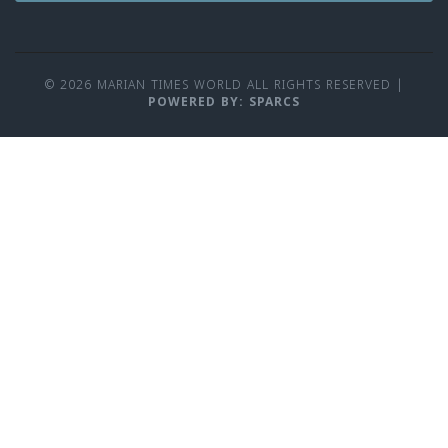
© 2026 MARIAN TIMES WORLD ALL RIGHTS RESERVED
|
POWERED BY: SPARCS