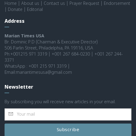
Home
|
About us
|
Contact us
|
Prayer Request
|
Endorsement
|
Donate
|
Editorial
Address
Marian Times USA
Br. Dominic P.D (Chairman & Executive Director)
506 Parlin Street, Philadelphia, PA 19116, USA
Ph:+001215 971 3319 | +001 267 684-0230 | +001 267 244-
3371
WhatsApp : +001 215 971 3319 |
Email:mariantimesusa@gmail.com
Newsletter
By subscribing you will receive new articles in your email.
Subscribe