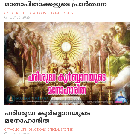
മാതാപിതാക്കളുടെ പ്രാര്‍ത്ഥന
CATHOLIC LIFE
,
DEVOTIONS
,
SPECIAL STORIES
JULY 30, 2026
പരിശുദ്ധ കുര്‍ബ്ബാനയുടെ
മനോഹാരിത
CATHOLIC LIFE
,
DEVOTIONS
,
SPECIAL STORIES