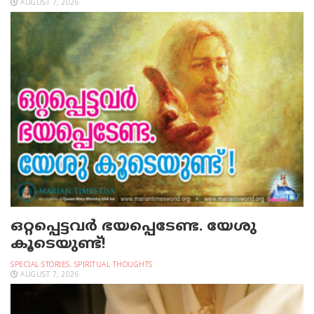
AUGUST 7, 2026
ഒറ്റപ്പെട്ടവര്‍ ഭയപ്പെടേണ്ട. യേശു
കൂടെയുണ്ട്!
SPECIAL STORIES
,
SPIRITUAL THOUGHTS
AUGUST 7, 2026