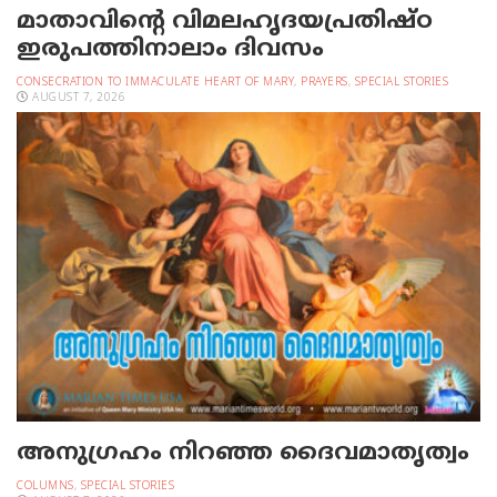
മാതാവിന്റെ വിമലഹൃദയപ്രതിഷ്ഠ
ഇരുപത്തിനാലാം ദിവസം
CONSECRATION TO IMMACULATE HEART OF MARY
,
PRAYERS
,
SPECIAL STORIES
AUGUST 7, 2026
അനുഗ്രഹം നിറഞ്ഞ ദൈവമാതൃത്വം
COLUMNS
,
SPECIAL STORIES