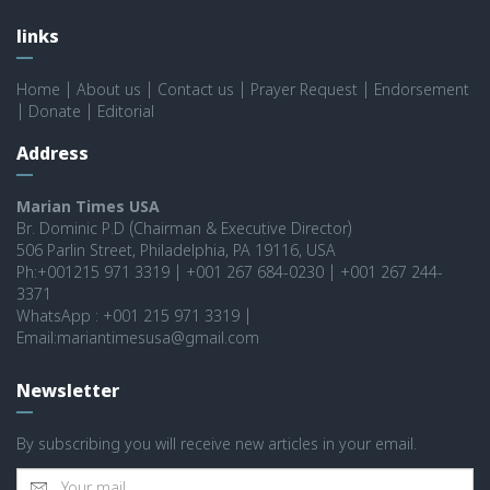
links
Home
|
About us
|
Contact us
|
Prayer Request
|
Endorsement
|
Donate
|
Editorial
Address
Marian Times USA
Br. Dominic P.D (Chairman & Executive Director)
506 Parlin Street, Philadelphia, PA 19116, USA
Ph:+001215 971 3319 | +001 267 684-0230 | +001 267 244-
3371
WhatsApp : +001 215 971 3319 |
Email:mariantimesusa@gmail.com
Newsletter
By subscribing you will receive new articles in your email.