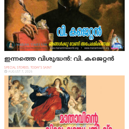
ഇന്നത്തെ വിശുദ്ധന്‍: വി. കജെറ്റന്‍
SPECIAL STORIES
,
TODAY'S SAINT
AUGUST 7, 2026