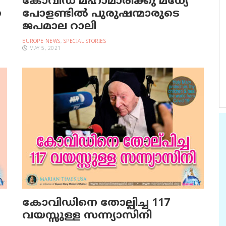
കോവിഡ് മഹാമാരിക്കു മധ്യേ
ണ
പോളണ്ടില്‍ പുരുഷന്മാരുടെ
ജപമാല റാലി
EUROPE NEWS
,
SPECIAL STORIES
MAY 5, 2021
കോവിഡിനെ തോല്പിച്ച 117
വയസ്സുള്ള സന്ന്യാസിനി