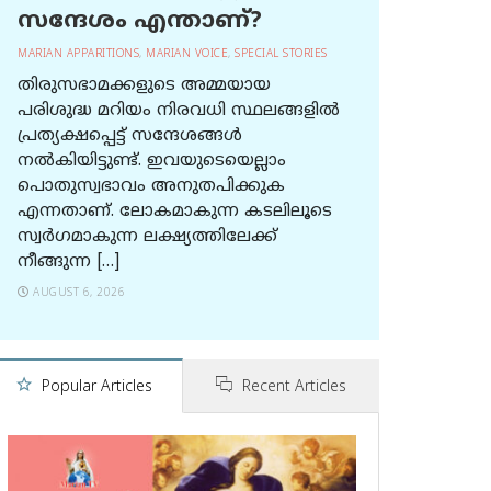
സന്ദേശം എന്താണ്?
MARIAN APPARITIONS
,
MARIAN VOICE
,
SPECIAL STORIES
തിരുസഭാമക്കളുടെ അമ്മയായ
പരിശുദ്ധ മറിയം നിരവധി സ്ഥലങ്ങളിൽ
പ്രത്യക്ഷപ്പെട്ട് സന്ദേശങ്ങൾ
നൽകിയിട്ടുണ്ട്. ഇവയുടെയെല്ലാം
പൊതുസ്വഭാവം അനുതപിക്കുക
എന്നതാണ്. ലോകമാകുന്ന കടലിലൂടെ
സ്വർഗമാകുന്ന ലക്ഷ്യത്തിലേക്ക്
നീങ്ങുന്ന […]
AUGUST 6, 2026
Popular Articles
Recent Articles