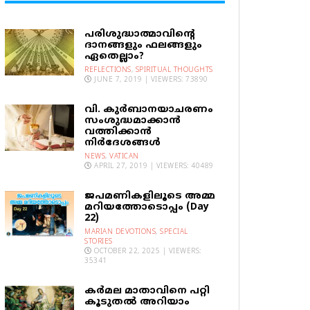
പരിശുദ്ധാത്മാവിന്റെ
ദാനങ്ങളും ഫലങ്ങളും
ഏതെല്ലാം?
REFLECTIONS
,
SPIRITUAL THOUGHTS
JUNE 7, 2019 | VIEWERS: 73890
വി. കുര്‍ബാനയാചരണം
സംശുദ്ധമാക്കാന്‍
വത്തിക്കാന്‍
നിര്‍ദേശങ്ങള്‍
NEWS
,
VATICAN
APRIL 27, 2019 | VIEWERS: 40489
ജപമണികളിലൂടെ അമ്മ
മറിയത്തോടൊപ്പം (Day
22)
MARIAN DEVOTIONS
,
SPECIAL
STORIES
OCTOBER 22, 2025 | VIEWERS:
35341
കര്‍മല മാതാവിനെ പറ്റി
കൂടുതല്‍ അറിയാം