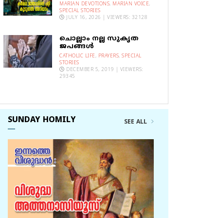
MARIAN DEVOTIONS
,
MARIAN VOICE
,
SPECIAL STORIES
JULY 16, 2026 | VIEWERS: 32128
ചൊല്ലാം നല്ല സുകൃത
ജപങ്ങൾ
CATHOLIC LIFE
,
PRAYERS
,
SPECIAL
STORIES
DECEMBER 5, 2019 | VIEWERS:
29345
SUNDAY HOMILY
SEE ALL