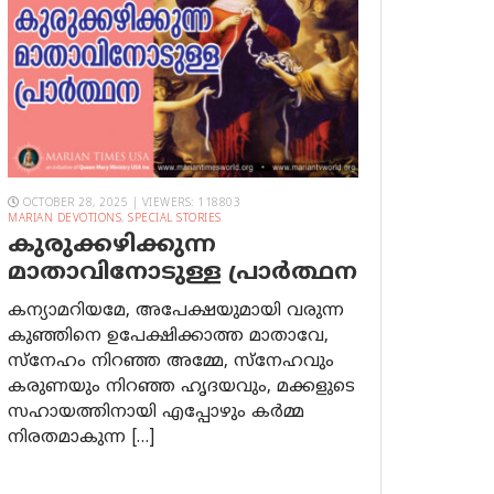
OCTOBER 28, 2025 | VIEWERS: 118803
MARIAN DEVOTIONS
,
SPECIAL STORIES
കുരുക്കഴിക്കുന്ന
മാതാവിനോടുള്ള പ്രാര്‍ത്ഥന
കന്യാമറിയമേ, അപേക്ഷയുമായി വരുന്ന
കുഞ്ഞിനെ ഉപേക്ഷിക്കാത്ത മാതാവേ,
സ്നേഹം നിറഞ്ഞ അമ്മേ, സ്നേഹവും
കരുണയും നിറഞ്ഞ ഹൃദയവും, മക്കളുടെ
സഹായത്തിനായി എപ്പോഴും കർമ്മ
നിരതമാകുന്ന […]