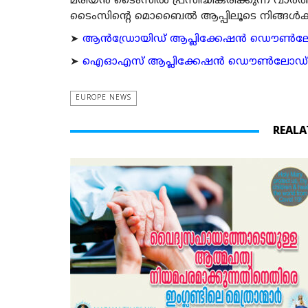
മരിയന്‍ ടൈംസില്‍ പ്രസിദ്ധീകരിക്കുന്ന വാ
ടൈംസിന്റെ മൊബൈല്‍ ആപ്പിലൂടെ നിങ്ങള്‍ക്ക് ന
➤
ആന്‍ഡ്രോയിഡ് ആപ്ലിക്കേഷന്‍ ഡൌണ്‍ലോഡ്
➤
ഐഓഎസ് ആപ്ലിക്കേഷന്‍ ഡൌണ്‍ലോഡ് ചെയ്യ
EUROPE NEWS
REALA