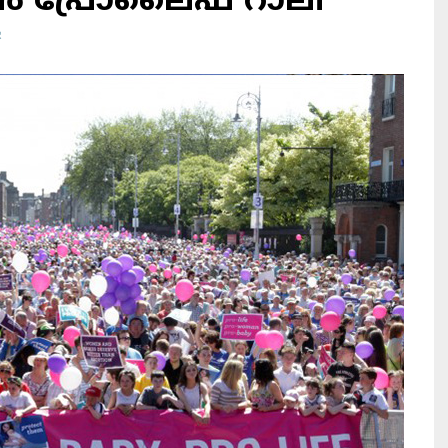
ന്‍ പ്രോലൈഫ് റാലി
R