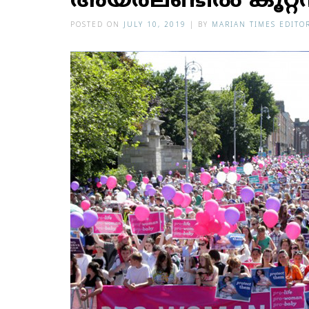
അയര്‍ലണ്ടില്‍ കൂറ്റ
POSTED ON
JULY 10, 2019
|
BY
MARIAN TIMES EDITO