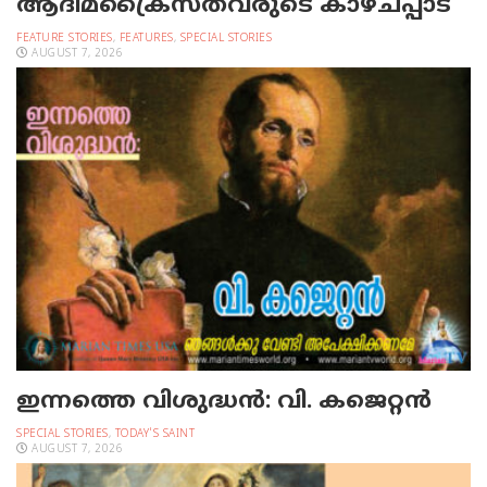
ആദിമക്രൈസ്തവരുടെ കാഴ്ചപ്പാട്
FEATURE STORIES
,
FEATURES
,
SPECIAL STORIES
AUGUST 7, 2026
ഇന്നത്തെ വിശുദ്ധന്‍: വി. കജെറ്റന്‍
SPECIAL STORIES
,
TODAY'S SAINT
AUGUST 7, 2026