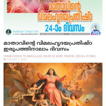
മാതാവിന്റെ വിമലഹൃദയപ്രതിഷ്ഠ
ഇരുപത്തിനാലാം ദിവസം
CONSECRATION TO IMMACULATE HEART OF MARY
,
PRAYERS
,
SPECIAL STORIES
AUGUST 7, 2026