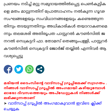
പ്ര​​​ണ​​​യം ന​​​ടി​​​ച്ച് മ​​​റ്റു സ​​​മു​​​ദാ​​​യ​​​ത്തി​​​ൽ​​​പ്പെ​​​ട്ട പെ​​​ൺ​​​കു​​​ട്ടി​​​ക​​​
ളെ മ​​​തം മാ​​​റ്റു​​​ന്ന​​​തി​​​ന് പ്രോ​​​ത്സാ​​​ഹ​​​നം ന​​​ൽ​​​കു​​​ന്ന ഗൂ​​​ഢ​​​
സം​​​ഘ​​​ങ്ങ​​​ളേ​​യും സം​​​വി​​​ധാ​​​ന​​​ങ്ങ​​​ളേ​​യും ക​​​ണ്ടെ​​​ത്തു​​​ന്ന​​​
തി​​​നും ത​​ട​​യു​​​ന്ന​​​തി​​​നും അ​​​ധി​​​കാ​​​രി​​​ക​​​ൾ ത​​​യാ​​​റാ​​​ക​​​ണ​​​മെ​​​
ന്നും ത​​​ല​​​ശേ​​​രി അ​​​തി​​​രൂ​​​പ​​​ത പാ​​​സ്റ്റ​​​റ​​​ൽ കൗ​​​ൺ​​​സി​​​ൽ ജ​​​
ന​​​റ​​​ൽ സെ​​​ക്ര​​​ട്ട​​​റി ഫാ. ​​​തോ​​​മ​​​സ് തെ​​​ങ്ങും​​​പ​​​ള്ളി, പാ​​​സ്റ്റ​​​റ​​​ർ
കൗ​​​ൺ​​​സി​​​ൽ സെ​​​ക്ര​​​ട്ട​​​റി ജോ​​​ർ​​​ജ് ത​​​യ്യി​​​ൽ എ​​​ന്നി​​​വ​​​ർ ആ​​​
വ​​​ശ്യ​​​പ്പെ​​​ട്ടു
മരിയൻ ടൈംസിന്റെ വാട്സാപ്പ് ഗ്രൂപ്പിലേക്ക് സ്വാഗതം .
നിങ്ങൾ വാട്സാപ്പ് ഗ്രൂപ്പിൽ അംഗമായി കഴിയുമ്പോൾ
ഓരോ ദിവസത്തെയും അപ്ഡേറ്റുകൾ നിങ്ങൾക്ക്
ലഭിക്കുന്നതാണ്
➤
വാട്സാപ്പ് ഗ്രൂപ്പിൽ അംഗമാകുവാൻ ഇവിടെ ക്ലിക്ക്
ചെയ്യുക