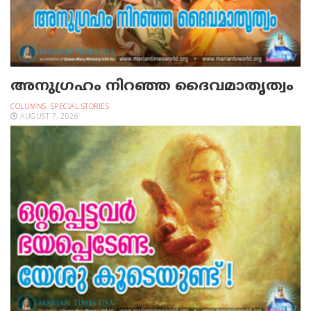
അനുഗ്രഹം നിറഞ്ഞ ദൈവമാതൃത്വം
COLUMNS
,
SPECIAL STORIES
AUGUST 7, 2026