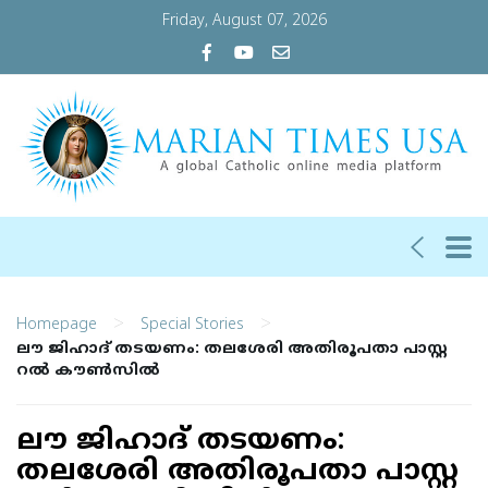
Friday, August 07, 2026
>
>
Homepage
Special Stories
ലൗ ​ജി​ഹാ​ദ് തടയണം: തലശേരി അതിരൂപതാ പാ​സ്റ്റ​
റ​ൽ കൗ​ൺ​സി​ൽ
ലൗ ​ജി​ഹാ​ദ് തടയണം:
തലശേരി അതിരൂപതാ പാ​സ്റ്റ​