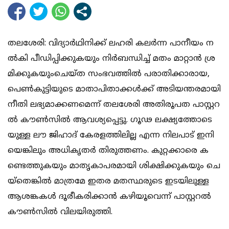
ത​​​ല​​​ശേ​​​രി: വി​​​ദ്യാ​​​ർ​​​ഥി​​​നി​​​ക്ക് ല​​​ഹ​​​രി ക​​​ല​​​ർ​​​ന്ന പാ​​​നീ​​​യം ന​​​
ൽ​​​കി പീ​​​ഡി​​​പ്പി​​​ക്കു​​​ക​​​യും നി​​​ർ​​​ബ​​​ന്ധി​​​ച്ച് മ​​​തം മാ​​​റ്റാ​​ൻ ശ്ര​​
മി​​ക്കു​​ക​​യും​​ചെ​​​യ്ത സം​​​ഭ​​​വ​​​ത്തി​​​ൽ പ​​​രാ​​​തി​​​ക്കാ​​​രാ​​​യ,
പെ​​​ൺ​​​കു​​​ട്ടി​​​യു​​​ടെ മാ​​​താ​​​പി​​​താ​​​ക്ക​​​ൾ​​​ക്ക് അ​​​ടി​​​യ​​​ന്ത​​​ര​​​മാ​​​യി
നീ​​​തി ല​​​ഭ്യ​​​മാ​​​ക്ക​​​ണ​​​മെ​​​ന്ന് ത​​​ല​​​ശേ​​​രി അ​​​തി​​​രൂ​​​പ​​​ത പാ​​​സ്റ്റ​​​റ​​​
ൽ കൗ​​​ൺ​​​സി​​​ൽ ആ​​​വ​​​ശ്യ​​​പ്പെ​​​ട്ടു. ഗൂ​​ഢ ല​​ക്ഷ്യ​​ത്തോ​​ടെ​​
യു​​ള്ള ലൗ ​​​ജി​​​ഹാ​​​ദ് കേ​​​ര​​​ള​​​ത്തി​​​ലി​​​ല്ല എ​​​ന്ന നി​​​ല​​​പാ​​​ട് ഇ​​​നി​​​
യെ​​​ങ്കി​​​ലും അ​​​ധി​​​കൃ​​​ത​​​ർ തി​​​രു​​​ത്ത​​​ണം. കു​​​റ്റ​​​ക്കാ​​​രെ ക​​​
ണ്ടെ​​​ത്തു​​​ക​​​യും മാ​​​തൃ​​​കാ​​​പ​​​ര​​​മാ​​​യി ശി​​​ക്ഷി​​​ക്കു​​​ക​​​യും ചെ​​​
യ്തെ​​​ങ്കി​​​ൽ മാ​​​ത്ര​​​മേ ഇ​​​ത​​​ര​​​ മ​​​ത​​​സ്ഥ​​​രു​​​ടെ ഇ​​​ട​​​യി​​​ലു​​​ള്ള
ആ​​​ശ​​​ങ്ക​​​ക​​​ൾ ദൂ​​​രീ​​​ക​​​രി​​​ക്കാ​​​ൻ ക​​​ഴി​​​യൂവെന്ന് പാ​​​സ്റ്റ​​​റ​​​ൽ
കൗ​​​ൺ​​​സി​​​ൽ വി​​​ല​​​യി​​​രു​​​ത്തി.