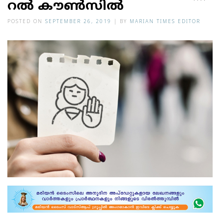
റ​ൽ കൗ​ൺ​സി​ൽ
POSTED ON
SEPTEMBER 26, 2019
|
BY
MARIAN TIMES EDITOR