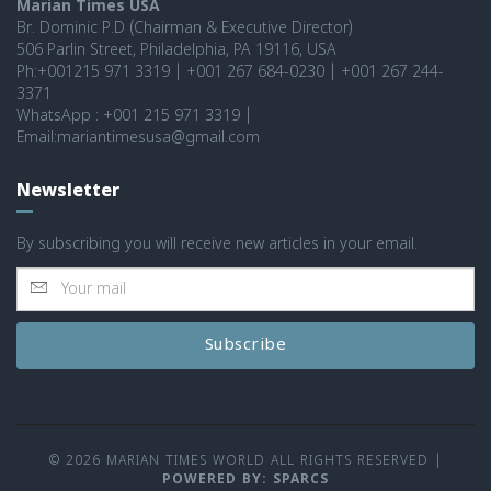
Marian Times USA
Br. Dominic P.D (Chairman & Executive Director)
506 Parlin Street, Philadelphia, PA 19116, USA
Ph:+001215 971 3319 | +001 267 684-0230 | +001 267 244-
3371
WhatsApp : +001 215 971 3319 |
Email:mariantimesusa@gmail.com
Newsletter
By subscribing you will receive new articles in your email.
Subscribe
© 2026 MARIAN TIMES WORLD ALL RIGHTS RESERVED
|
POWERED BY: SPARCS