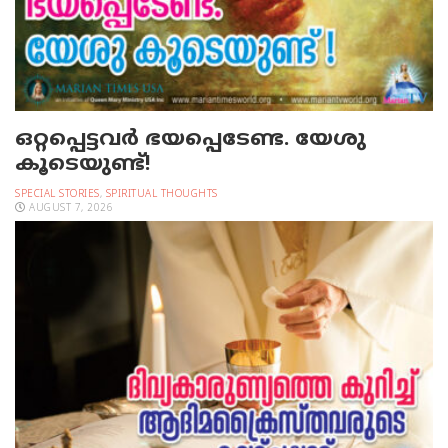
ഒറ്റപ്പെട്ടവര്‍ ഭയപ്പെടേണ്ട. യേശു
കൂടെയുണ്ട്!
SPECIAL STORIES
,
SPIRITUAL THOUGHTS
AUGUST 7, 2026