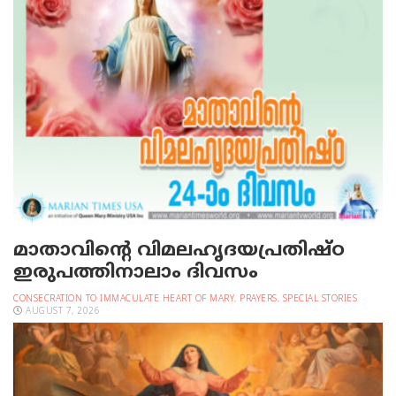
മാതാവിന്റെ വിമലഹൃദയപ്രതിഷ്ഠ
ഇരുപത്തിനാലാം ദിവസം
CONSECRATION TO IMMACULATE HEART OF MARY
,
PRAYERS
,
SPECIAL STORIES
AUGUST 7, 2026