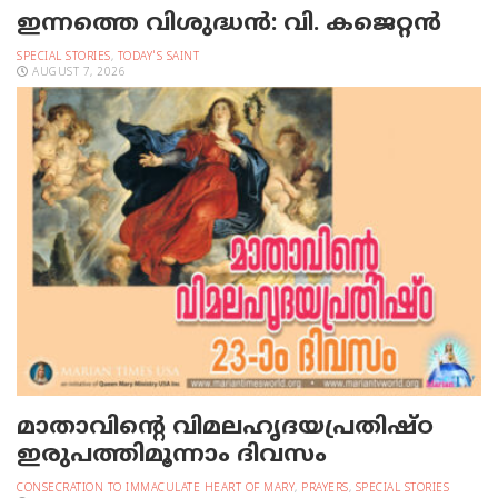
ഇന്നത്തെ വിശുദ്ധന്‍: വി. കജെറ്റന്‍
SPECIAL STORIES
,
TODAY'S SAINT
AUGUST 7, 2026
മാതാവിന്റെ വിമലഹൃദയപ്രതിഷ്ഠ
ഇരുപത്തിമൂന്നാം ദിവസം
CONSECRATION TO IMMACULATE HEART OF MARY
,
PRAYERS
,
SPECIAL STORIES