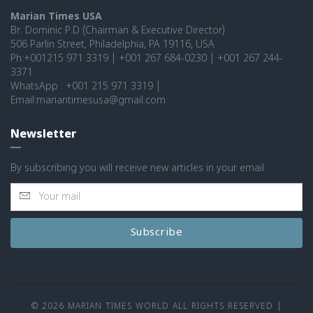
Marian Times USA
Br. Dominic P.D (Chairman & Executive Director)
506 Parlin Street, Philadelphia, PA 19116, USA
Ph:+001215 971 3319 | +001 267 684-0230 | +001 267 244-
3371
WhatsApp : +001 215 971 3319 |
Email:mariantimesusa@gmail.com
Newsletter
By subscribing you will receive new articles in your email.
Subscribe
© 2026 MARIAN TIMES WORLD ALL RIGHTS RESERVED
|