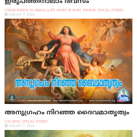
ഇരുപത്തിനാലാം ദിവസം
CONSECRATION TO IMMACULATE HEART OF MARY
,
PRAYERS
,
SPECIAL STORIES
AUGUST 7, 2026
അനുഗ്രഹം നിറഞ്ഞ ദൈവമാതൃത്വം
COLUMNS
,
SPECIAL STORIES
AUGUST 7, 2026