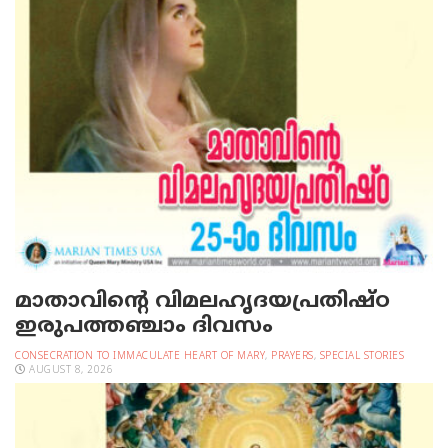
മാതാവിന്റെ വിമലഹൃദയപ്രതിഷ്ഠ
ഇരുപത്തഞ്ചാം ദിവസം
CONSECRATION TO IMMACULATE HEART OF MARY
,
PRAYERS
,
SPECIAL STORIES
AUGUST 8, 2026