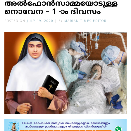
അല്‍ഫോന്‍സാമ്മയോടുള്ള
നൊവേന – 1 -ാം ദിവസം
POSTED ON
JULY 19, 2020
|
BY
MARIAN TIMES EDITOR