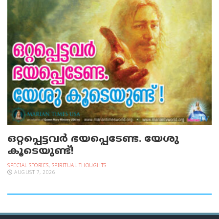
ഒറ്റപ്പെട്ടവര്‍ ഭയപ്പെടേണ്ട. യേശു
കൂടെയുണ്ട്!
SPECIAL STORIES
,
SPIRITUAL THOUGHTS
AUGUST 7, 2026