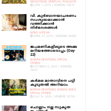
REFLECTIONS
,
SPIRITUAL THOUGHTS
JUNE 7, 2019 | VIEWERS: 74079
വി. കുര്‍ബാനയാചരണം
സംശുദ്ധമാക്കാന്‍
വത്തിക്കാന്‍
നിര്‍ദേശങ്ങള്‍
NEWS
,
VATICAN
APRIL 27, 2019 | VIEWERS: 40499
ജപമണികളിലൂടെ അമ്മ
മറിയത്തോടൊപ്പം (Day
22)
MARIAN DEVOTIONS
,
SPECIAL
STORIES
OCTOBER 22, 2025 | VIEWERS:
35561
കര്‍മല മാതാവിനെ പറ്റി
കൂടുതല്‍ അറിയാം
MARIAN DEVOTIONS
,
MARIAN VOICE
,
SPECIAL STORIES
JULY 16, 2026 | VIEWERS: 32156
ചൊല്ലാം നല്ല സുകൃത