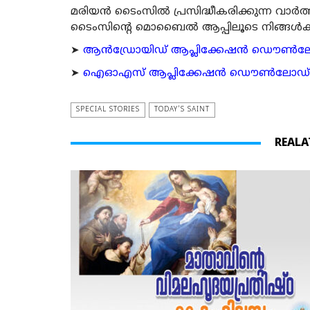
മരിയന്‍ ടൈംസില്‍ പ്രസിദ്ധീകരിക്കുന്ന വാ
ടൈംസിന്റെ മൊബൈല്‍ ആപ്പിലൂടെ നിങ്ങള്‍ക്ക് ന
➤
ആന്‍ഡ്രോയിഡ് ആപ്ലിക്കേഷന്‍ ഡൌണ്‍ലോഡ്
➤
ഐഓഎസ് ആപ്ലിക്കേഷന്‍ ഡൌണ്‍ലോഡ് ചെയ്യ
SPECIAL STORIES
TODAY'S SAINT
REALA