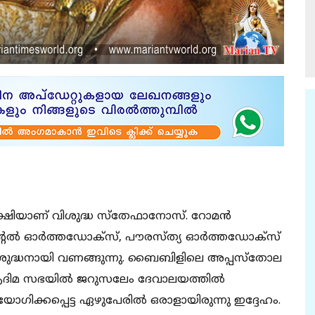
ിയാണ് വിശുദ്ധ സ്‌തേഫാനോസ്. റോമന്‍
ന്റല്‍ ഓര്‍ത്തഡോക്‌സ്, പൗരസ്ത്യ ഓര്‍ത്തഡോക്‌സ്
ശുദ്ധനായി വണങ്ങുന്നു. ബൈബിളിലെ അപ്പസ്‌തോല
 ആദിമ സഭയില്‍ ജറുസലേം ദേവാലയത്തില്‍
ഗിക്കപ്പെട്ട ഏഴുപേരില്‍ ഒരാളായിരുന്നു ഇദ്ദേഹം.