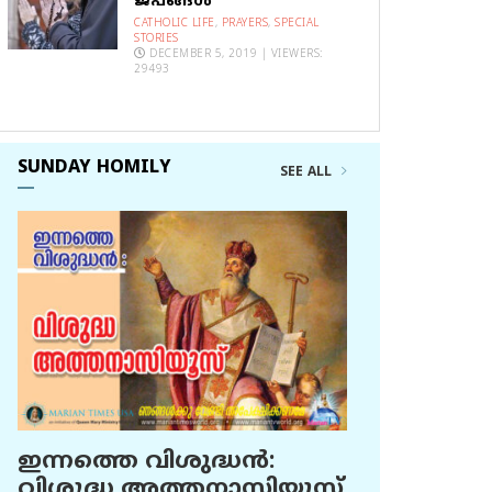
ജപങ്ങൾ
CATHOLIC LIFE
,
PRAYERS
,
SPECIAL
STORIES
DECEMBER 5, 2019 | VIEWERS:
29493
SUNDAY HOMILY
SEE ALL
ഇന്നത്തെ വിശുദ്ധന്‍:
വിശുദ്ധ അത്തനാസിയൂസ്