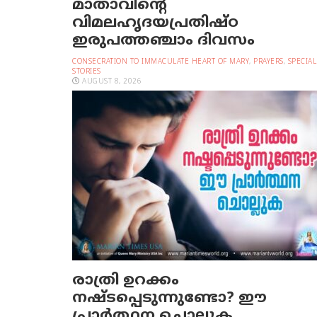
മാതാവിന്റെ
വിമലഹൃദയപ്രതിഷ്ഠ
ഇരുപത്തഞ്ചാം ദിവസം
CONSECRATION TO IMMACULATE HEART OF MARY
,
PRAYERS
,
SPECIAL
STORIES
AUGUST 8, 2026
രാത്രി ഉറക്കം
നഷ്ടപ്പെടുന്നുണ്ടോ? ഈ
പ്രാര്‍ത്ഥന ചൊല്ലുക