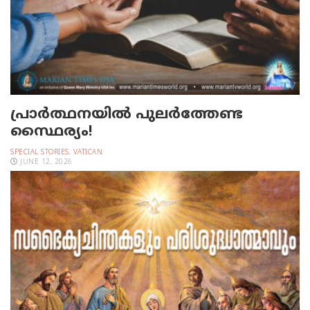
പ്രാര്‍ത്ഥനയില്‍ പുലര്‍ത്തേണ്ട
സ്ഥൈര്യം!
SPECIAL STORIES
,
VATICAN
JUNE 12, 2026