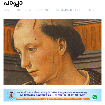
പാപ്പാ
POSTED ON
DECEMBER 27, 2018
|
BY
MARIAN TIMES EDITOR