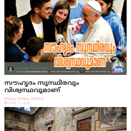
സൗഹൃദം സുസ്ഥിരവും
വിശ്വസ്ഥവുമാണ്
SPECIAL STORIES
,
VATICAN
JUNE 17, 2026