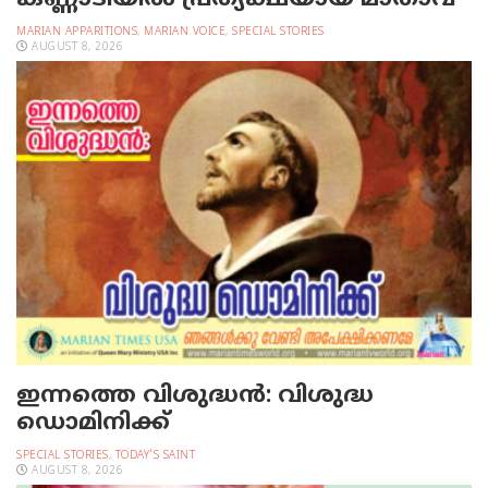
കണ്ണാടിയില്‍ പ്രത്യക്ഷയായ മാതാവ്
MARIAN APPARITIONS
,
MARIAN VOICE
,
SPECIAL STORIES
AUGUST 8, 2026
ഇന്നത്തെ വിശുദ്ധന്‍: വിശുദ്ധ
ഡൊമിനിക്ക്
SPECIAL STORIES
,
TODAY'S SAINT
AUGUST 8, 2026