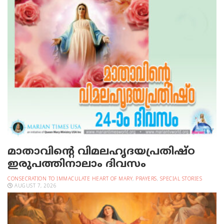
മാതാവിന്റെ വിമലഹൃദയപ്രതിഷ്ഠ
ഇരുപത്തിനാലാം ദിവസം
CONSECRATION TO IMMACULATE HEART OF MARY
,
PRAYERS
,
SPECIAL STORIES
AUGUST 7, 2026