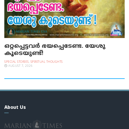
ഒറ്റപ്പെട്ടവര്‍ ഭയപ്പെടേണ്ട. യേശു
കൂടെയുണ്ട്!
SPECIAL STORIES
,
SPIRITUAL THOUGHTS
AUGUST 7, 2026
About Us