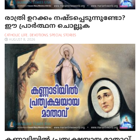
രാത്രി ഉറക്കം നഷ്ടപ്പെടുന്നുണ്ടോ?
ഈ പ്രാര്‍ത്ഥന ചൊല്ലുക
CATHOLIC LIFE
,
DEVOTIONS
,
SPECIAL STORIES
AUGUST 8, 2026