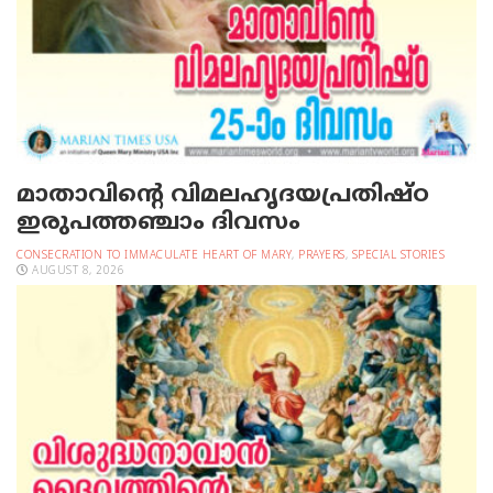
മാതാവിന്റെ വിമലഹൃദയപ്രതിഷ്ഠ
ഇരുപത്തഞ്ചാം ദിവസം
CONSECRATION TO IMMACULATE HEART OF MARY
,
PRAYERS
,
SPECIAL STORIES
AUGUST 8, 2026