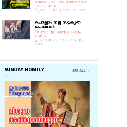
MARIAN DEVOTIONS
,
MARIAN VOICE
,
SPECIAL STORIES
JULY 16, 2026 | VIEWERS: 32122
ചൊല്ലാം നല്ല സുകൃത
ജപങ്ങൾ
CATHOLIC LIFE
,
PRAYERS
,
SPECIAL
STORIES
DECEMBER 5, 2019 | VIEWERS:
29335
SUNDAY HOMILY
SEE ALL