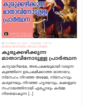
OCTOBER 28, 2025 | VIEWERS: 118719
MARIAN DEVOTIONS
,
SPECIAL STORIES
കുരുക്കഴിക്കുന്ന
മാതാവിനോടുള്ള പ്രാര്‍ത്ഥന
കന്യാമറിയമേ, അപേക്ഷയുമായി വരുന്ന
കുഞ്ഞിനെ ഉപേക്ഷിക്കാത്ത മാതാവേ,
സ്നേഹം നിറഞ്ഞ അമ്മേ, സ്നേഹവും
കരുണയും നിറഞ്ഞ ഹൃദയവും, മക്കളുടെ
സഹായത്തിനായി എപ്പോഴും കർമ്മ
നിരതമാകുന്ന […]