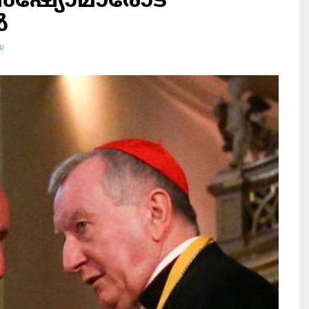
‍ഷ്യോമാരോട്
‍
R