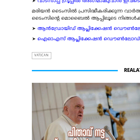
➤
വാട്സാപ്പ് ഗ്രൂപ്പിൽ അംഗമാകുവാൻ ഇവിടെ ക
മരിയന്‍ ടൈംസില്‍ പ്രസിദ്ധീകരിക്കുന്ന വാ
ടൈംസിന്റെ മൊബൈല്‍ ആപ്പിലൂടെ നിങ്ങള്‍ക്ക് ന
➤
ആന്‍ഡ്രോയിഡ് ആപ്ലിക്കേഷന്‍ ഡൌണ്‍ലോഡ്
➤
ഐഓഎസ് ആപ്ലിക്കേഷന്‍ ഡൌണ്‍ലോഡ് ചെയ്യ
VATICAN
REALA