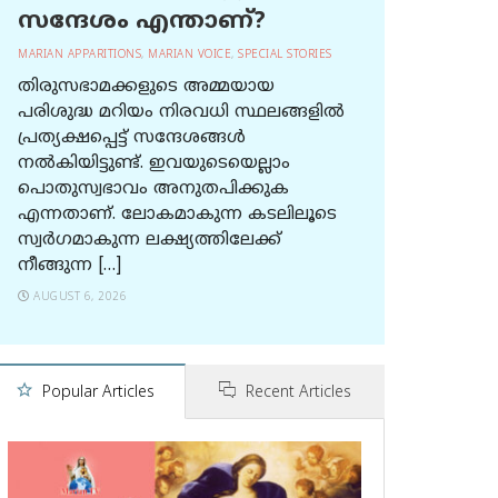
സന്ദേശം എന്താണ്?
MARIAN APPARITIONS
,
MARIAN VOICE
,
SPECIAL STORIES
തിരുസഭാമക്കളുടെ അമ്മയായ
പരിശുദ്ധ മറിയം നിരവധി സ്ഥലങ്ങളിൽ
പ്രത്യക്ഷപ്പെട്ട് സന്ദേശങ്ങൾ
നൽകിയിട്ടുണ്ട്. ഇവയുടെയെല്ലാം
പൊതുസ്വഭാവം അനുതപിക്കുക
എന്നതാണ്. ലോകമാകുന്ന കടലിലൂടെ
സ്വർഗമാകുന്ന ലക്ഷ്യത്തിലേക്ക്
നീങ്ങുന്ന […]
AUGUST 6, 2026
Popular Articles
Recent Articles