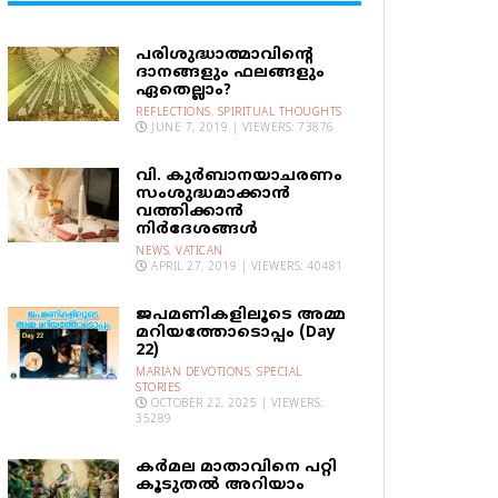
പരിശുദ്ധാത്മാവിന്റെ
ദാനങ്ങളും ഫലങ്ങളും
ഏതെല്ലാം?
REFLECTIONS
,
SPIRITUAL THOUGHTS
JUNE 7, 2019 | VIEWERS: 73876
വി. കുര്‍ബാനയാചരണം
സംശുദ്ധമാക്കാന്‍
വത്തിക്കാന്‍
നിര്‍ദേശങ്ങള്‍
NEWS
,
VATICAN
APRIL 27, 2019 | VIEWERS: 40481
ജപമണികളിലൂടെ അമ്മ
മറിയത്തോടൊപ്പം (Day
22)
MARIAN DEVOTIONS
,
SPECIAL
STORIES
OCTOBER 22, 2025 | VIEWERS:
35289
കര്‍മല മാതാവിനെ പറ്റി
കൂടുതല്‍ അറിയാം