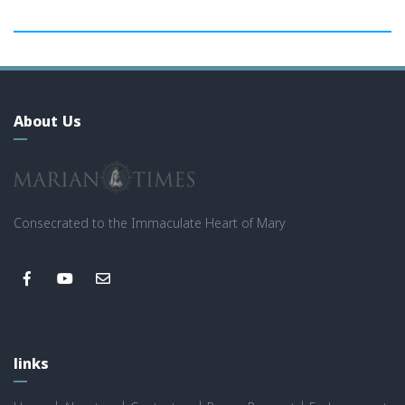
About Us
Consecrated to the Immaculate Heart of Mary
links