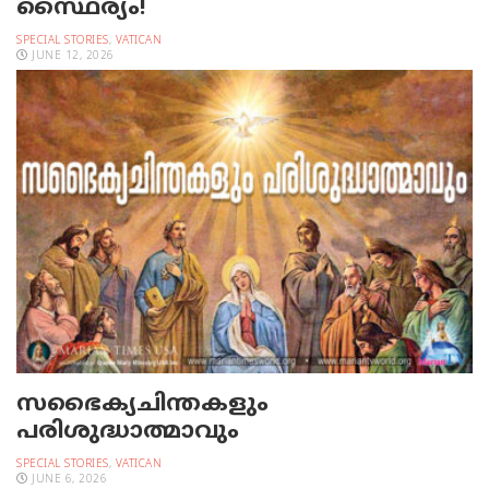
സ്ഥൈര്യം!
SPECIAL STORIES
,
VATICAN
JUNE 12, 2026
സഭൈക്യചിന്തകളും
പരിശുദ്ധാത്മാവും
SPECIAL STORIES
,
VATICAN
JUNE 6, 2026