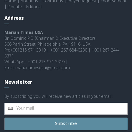
Home
|
About us
|
Contact us
|
Prayer Request
|
Endorsement
|
Donate
|
Editorial
Address
Marian Times USA
Br. Dominic P.D (Chairman & Executive Director)
506 Parlin Street, Philadelphia, PA 19116, USA
Ph:+001215 971 3319 | +001 267 684-0230 | +001 267 244-
3371
WhatsApp : +001 215 971 3319 |
Email:mariantimesusa@gmail.com
Newsletter
By subscribing you will receive new articles in your email.
Subscribe