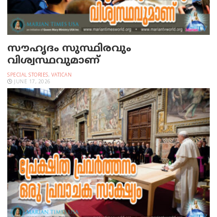
സൗഹൃദം സുസ്ഥിരവും
വിശ്വസ്ഥവുമാണ്
SPECIAL STORIES
,
VATICAN
JUNE 17, 2026