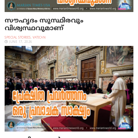
സൗഹൃദം സുസ്ഥിരവും
വിശ്വസ്ഥവുമാണ്
SPECIAL STORIES
,
VATICAN
JUNE 17, 2026