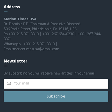
Address
Marian Times USA
Br. Dominic P.D (Chairman & Executive Director)
506 Parlin Street, Philadelphia, PA 19116, USA
Ph:+001215 971 3319 | +001 267 684-0230 | +001 267 244-
3371
WhatsApp : +001 215 971 3319 |
Email:mariantimesusa@gmail.com
Newsletter
By subscribing you will receive new articles in your email.
Subscribe