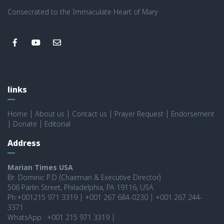
Consecrated to the Immaculate Heart of Mary
links
Home
|
About us
|
Contact us
|
Prayer Request
|
Endorsement
|
Donate
|
Editorial
Address
Marian Times USA
Br. Dominic P.D (Chairman & Executive Director)
506 Parlin Street, Philadelphia, PA 19116, USA
Ph:+001215 971 3319 | +001 267 684-0230 | +001 267 244-
3371
WhatsApp : +001 215 971 3319 |