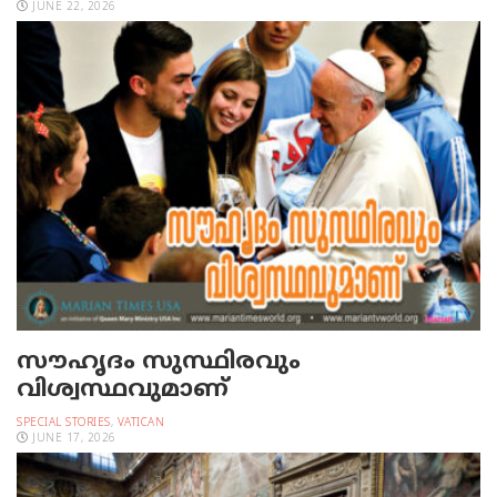
JUNE 22, 2026
സൗഹൃദം സുസ്ഥിരവും
വിശ്വസ്ഥവുമാണ്
SPECIAL STORIES
,
VATICAN
JUNE 17, 2026