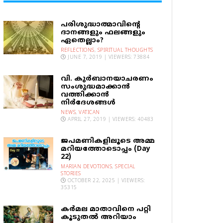
പരിശുദ്ധാത്മാവിന്റെ
ദാനങ്ങളും ഫലങ്ങളും
ഏതെല്ലാം?
REFLECTIONS
,
SPIRITUAL THOUGHTS
JUNE 7, 2019 | VIEWERS: 73884
വി. കുര്‍ബാനയാചരണം
സംശുദ്ധമാക്കാന്‍
വത്തിക്കാന്‍
നിര്‍ദേശങ്ങള്‍
NEWS
,
VATICAN
APRIL 27, 2019 | VIEWERS: 40483
ജപമണികളിലൂടെ അമ്മ
മറിയത്തോടൊപ്പം (Day
22)
MARIAN DEVOTIONS
,
SPECIAL
STORIES
OCTOBER 22, 2025 | VIEWERS:
35315
കര്‍മല മാതാവിനെ പറ്റി
കൂടുതല്‍ അറിയാം