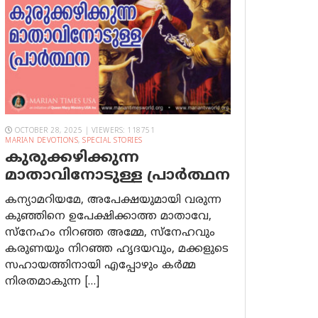
OCTOBER 28, 2025 | VIEWERS: 118751
MARIAN DEVOTIONS
,
SPECIAL STORIES
കുരുക്കഴിക്കുന്ന
മാതാവിനോടുള്ള പ്രാര്‍ത്ഥന
കന്യാമറിയമേ, അപേക്ഷയുമായി വരുന്ന
കുഞ്ഞിനെ ഉപേക്ഷിക്കാത്ത മാതാവേ,
സ്നേഹം നിറഞ്ഞ അമ്മേ, സ്നേഹവും
കരുണയും നിറഞ്ഞ ഹൃദയവും, മക്കളുടെ
സഹായത്തിനായി എപ്പോഴും കർമ്മ
നിരതമാകുന്ന […]