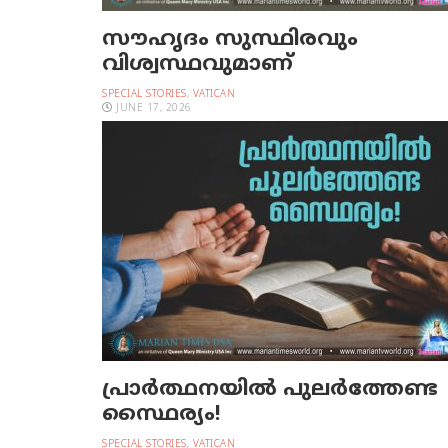
സൗഹൃദം സുസ്ഥിരവും
വിശ്വസ്ഥവുമാണ്
SPECIAL STORIES
,
VATICAN
JUNE 17, 2026
പ്രാര്‍ത്ഥനയില്‍ പുലര്‍ത്തേണ്ട
സ്ഥൈര്യം!
SPECIAL STORIES
,
VATICAN