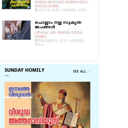
MARIAN DEVOTIONS
,
MARIAN VOICE
,
SPECIAL STORIES
JULY 16, 2026 | VIEWERS: 32122
ചൊല്ലാം നല്ല സുകൃത
ജപങ്ങൾ
CATHOLIC LIFE
,
PRAYERS
,
SPECIAL
STORIES
DECEMBER 5, 2019 | VIEWERS:
29341
SUNDAY HOMILY
SEE ALL