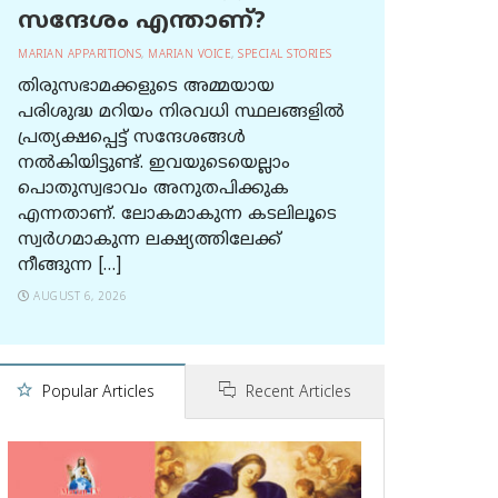
സന്ദേശം എന്താണ്?
MARIAN APPARITIONS
,
MARIAN VOICE
,
SPECIAL STORIES
തിരുസഭാമക്കളുടെ അമ്മയായ
പരിശുദ്ധ മറിയം നിരവധി സ്ഥലങ്ങളിൽ
പ്രത്യക്ഷപ്പെട്ട് സന്ദേശങ്ങൾ
നൽകിയിട്ടുണ്ട്. ഇവയുടെയെല്ലാം
പൊതുസ്വഭാവം അനുതപിക്കുക
എന്നതാണ്. ലോകമാകുന്ന കടലിലൂടെ
സ്വർഗമാകുന്ന ലക്ഷ്യത്തിലേക്ക്
നീങ്ങുന്ന […]
AUGUST 6, 2026
Popular Articles
Recent Articles