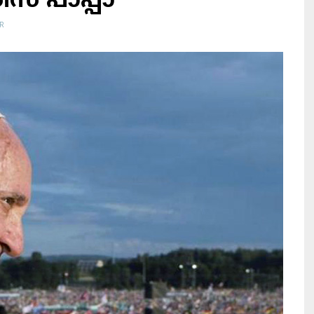
ിസ് പാപ്പാ
R