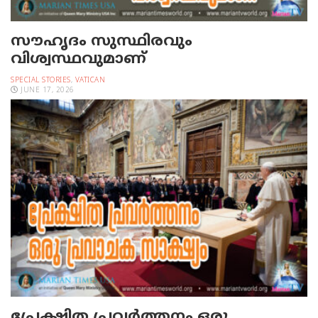
സൗഹൃദം സുസ്ഥിരവും
വിശ്വസ്ഥവുമാണ്
SPECIAL STORIES
,
VATICAN
JUNE 17, 2026
പ്രേക്ഷിത പ്രവര്‍ത്തനം ഒരു