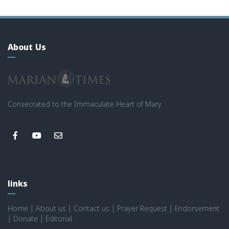
About Us
Consecrated to the Immaculate Heart of Mary
links
Home
|
About us
|
Contact us
|
Prayer Request
|
Endorsement
|
Donate
|
Editorial