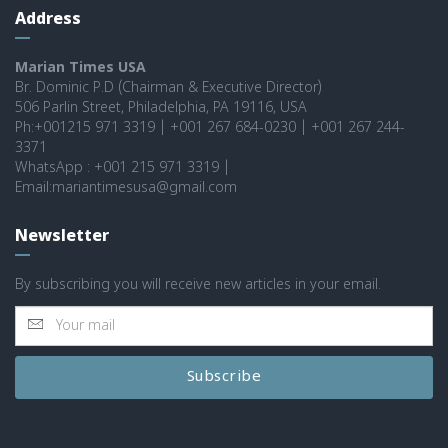
Address
Marian Times USA
Br. Dominic P.D (Chairman & Executive Director)
506 Parlin Street, Philadelphia, PA 19116, USA
Ph:+001215 971 3319 | +001 267 684-0230 | +001 267 244-
3371
WhatsApp : +001 215 971 3319 |
Email:mariantimesusa@gmail.com
Newsletter
By subscribing you will receive new articles in your email.
Subscribe