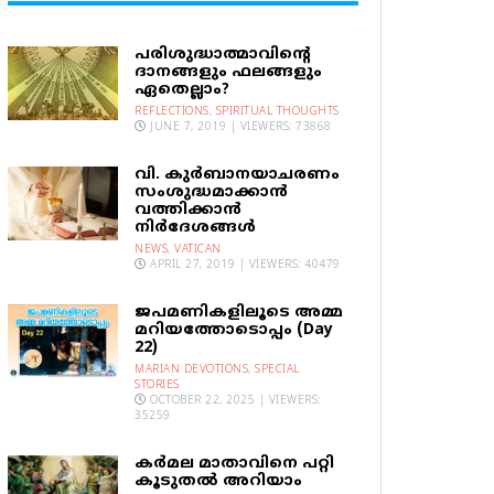
പരിശുദ്ധാത്മാവിന്റെ
ദാനങ്ങളും ഫലങ്ങളും
ഏതെല്ലാം?
REFLECTIONS
,
SPIRITUAL THOUGHTS
JUNE 7, 2019 | VIEWERS: 73868
വി. കുര്‍ബാനയാചരണം
സംശുദ്ധമാക്കാന്‍
വത്തിക്കാന്‍
നിര്‍ദേശങ്ങള്‍
NEWS
,
VATICAN
APRIL 27, 2019 | VIEWERS: 40479
ജപമണികളിലൂടെ അമ്മ
മറിയത്തോടൊപ്പം (Day
22)
MARIAN DEVOTIONS
,
SPECIAL
STORIES
OCTOBER 22, 2025 | VIEWERS:
35259
കര്‍മല മാതാവിനെ പറ്റി
കൂടുതല്‍ അറിയാം