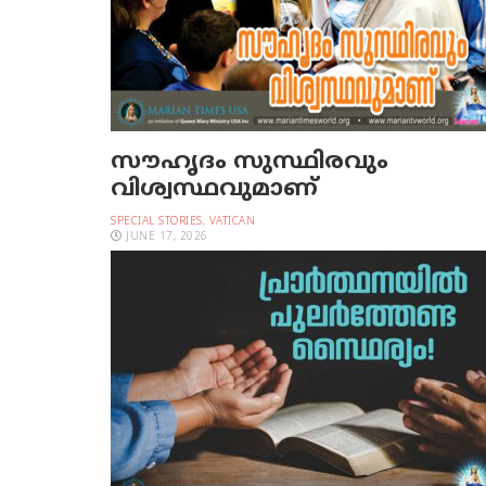
സൗഹൃദം സുസ്ഥിരവും
വിശ്വസ്ഥവുമാണ്
SPECIAL STORIES
,
VATICAN
JUNE 17, 2026