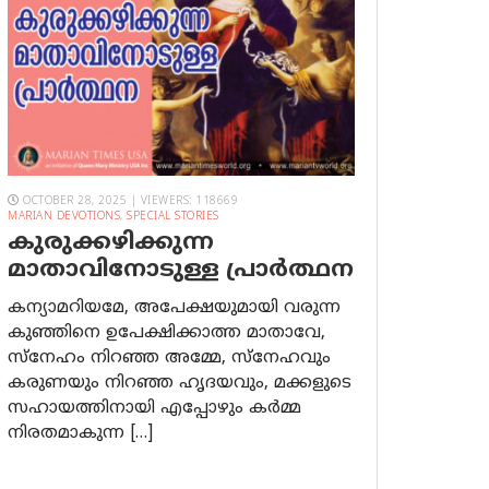
OCTOBER 28, 2025 | VIEWERS: 118669
MARIAN DEVOTIONS
,
SPECIAL STORIES
കുരുക്കഴിക്കുന്ന
മാതാവിനോടുള്ള പ്രാര്‍ത്ഥന
കന്യാമറിയമേ, അപേക്ഷയുമായി വരുന്ന
കുഞ്ഞിനെ ഉപേക്ഷിക്കാത്ത മാതാവേ,
സ്നേഹം നിറഞ്ഞ അമ്മേ, സ്നേഹവും
കരുണയും നിറഞ്ഞ ഹൃദയവും, മക്കളുടെ
സഹായത്തിനായി എപ്പോഴും കർമ്മ
നിരതമാകുന്ന […]