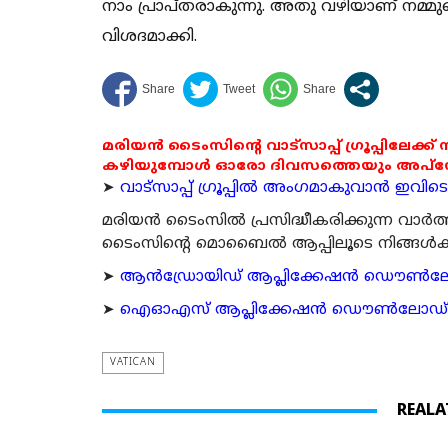
നാം പ്രാപ്തരാകുന്നു. അതു വഴിയാണ് നമ്മുട
വിശദമാക്കി.
മരിയൻ ടൈംസിന്റെ വാട്സാപ്പ് ഗ്രൂപ്പിലേക്ക്
കഴിയുമ്പോൾ ഓരോ ദിവസത്തെയും അപ്ഡേറ്റ
➤
വാട്സാപ്പ് ഗ്രൂപ്പിൽ അംഗമാകുവാൻ ഇവിടെ ക
മരിയന്‍ ടൈംസില്‍ പ്രസിദ്ധീകരിക്കുന്ന വാ
ടൈംസിന്റെ മൊബൈല്‍ ആപ്പിലൂടെ നിങ്ങള്‍ക്ക് ന
➤
ആന്‍ഡ്രോയിഡ് ആപ്ലിക്കേഷന്‍ ഡൌണ്‍ലോഡ്
➤
ഐഓഎസ് ആപ്ലിക്കേഷന്‍ ഡൌണ്‍ലോഡ് ചെയ്യ
VATICAN
REALA