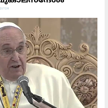
മ്പുകാലസന്ദേശം
EDITOR