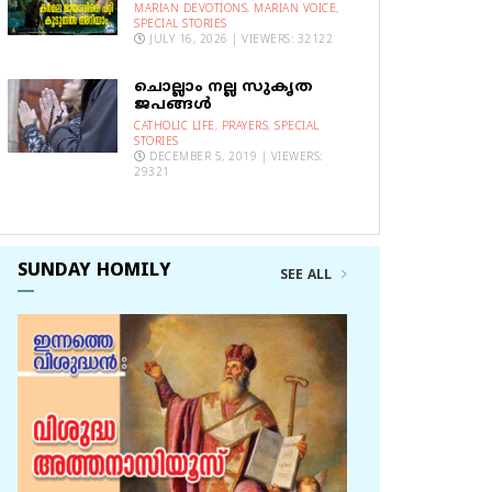
MARIAN DEVOTIONS
,
MARIAN VOICE
,
SPECIAL STORIES
JULY 16, 2026 | VIEWERS: 32122
ചൊല്ലാം നല്ല സുകൃത
ജപങ്ങൾ
CATHOLIC LIFE
,
PRAYERS
,
SPECIAL
STORIES
DECEMBER 5, 2019 | VIEWERS:
29321
SUNDAY HOMILY
SEE ALL