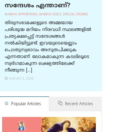
സന്ദേശം എന്താണ്?
MARIAN APPARITIONS
,
MARIAN VOICE
,
SPECIAL STORIES
തിരുസഭാമക്കളുടെ അമ്മയായ
പരിശുദ്ധ മറിയം നിരവധി സ്ഥലങ്ങളിൽ
പ്രത്യക്ഷപ്പെട്ട് സന്ദേശങ്ങൾ
നൽകിയിട്ടുണ്ട്. ഇവയുടെയെല്ലാം
പൊതുസ്വഭാവം അനുതപിക്കുക
എന്നതാണ്. ലോകമാകുന്ന കടലിലൂടെ
സ്വർഗമാകുന്ന ലക്ഷ്യത്തിലേക്ക്
നീങ്ങുന്ന […]
AUGUST 6, 2026
Popular Articles
Recent Articles