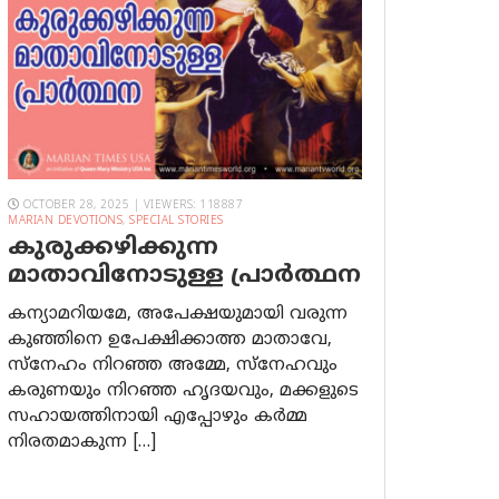
OCTOBER 28, 2025 | VIEWERS: 118887
MARIAN DEVOTIONS
,
SPECIAL STORIES
കുരുക്കഴിക്കുന്ന
മാതാവിനോടുള്ള പ്രാര്‍ത്ഥന
കന്യാമറിയമേ, അപേക്ഷയുമായി വരുന്ന
കുഞ്ഞിനെ ഉപേക്ഷിക്കാത്ത മാതാവേ,
സ്നേഹം നിറഞ്ഞ അമ്മേ, സ്നേഹവും
കരുണയും നിറഞ്ഞ ഹൃദയവും, മക്കളുടെ
സഹായത്തിനായി എപ്പോഴും കർമ്മ
നിരതമാകുന്ന […]