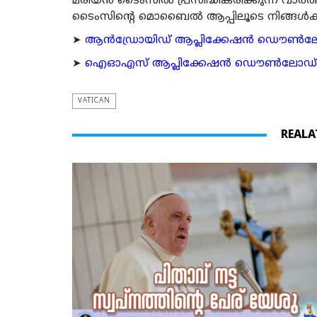
മരിയന്‍ ടൈംസില്‍ പ്രസിദ്ധീകരിക്കുന്ന വാ
ടൈംസിന്റെ മൊബൈല്‍ ആപ്പിലൂടെ നിങ്ങള്‍ക്ക് ന
➤
ആന്‍ഡ്രോയിഡ് ആപ്ലിക്കേഷന്‍ ഡൌണ്‍ലോഡ്
➤
ഐഓഎസ് ആപ്ലിക്കേഷന്‍ ഡൌണ്‍ലോഡ് ചെയ്യ
VATICAN
REALA