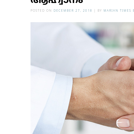
ആഹ്വാനം
POSTED ON
DECEMBER 27, 2018
|
BY
MARIAN TIMES 