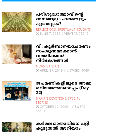
പരിശുദ്ധാത്മാവിന്റെ
ദാനങ്ങളും ഫലങ്ങളും
ഏതെല്ലാം?
REFLECTIONS
,
SPIRITUAL THOUGHTS
JUNE 7, 2019 | VIEWERS: 73912
വി. കുര്‍ബാനയാചരണം
സംശുദ്ധമാക്കാന്‍
വത്തിക്കാന്‍
നിര്‍ദേശങ്ങള്‍
NEWS
,
VATICAN
APRIL 27, 2019 | VIEWERS: 40491
ജപമണികളിലൂടെ അമ്മ
മറിയത്തോടൊപ്പം (Day
22)
MARIAN DEVOTIONS
,
SPECIAL
STORIES
OCTOBER 22, 2025 | VIEWERS:
35391
കര്‍മല മാതാവിനെ പറ്റി
കൂടുതല്‍ അറിയാം