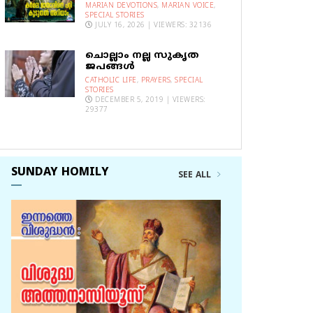
MARIAN DEVOTIONS
,
MARIAN VOICE
,
SPECIAL STORIES
JULY 16, 2026 | VIEWERS: 32136
ചൊല്ലാം നല്ല സുകൃത
ജപങ്ങൾ
CATHOLIC LIFE
,
PRAYERS
,
SPECIAL
STORIES
DECEMBER 5, 2019 | VIEWERS:
29377
SUNDAY HOMILY
SEE ALL