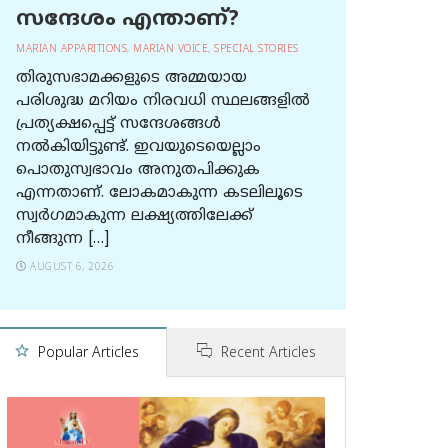
സന്ദേശം എന്താണ്?
MARIAN APPARITIONS
,
MARIAN VOICE
,
SPECIAL STORIES
തിരുസഭാമക്കളുടെ അമ്മയായ
പരിശുദ്ധ മറിയം നിരവധി സ്ഥലങ്ങളിൽ
പ്രത്യക്ഷപ്പെട്ട് സന്ദേശങ്ങൾ
നൽകിയിട്ടുണ്ട്. ഇവയുടെയെല്ലാം
പൊതുസ്വഭാവം അനുതപിക്കുക
എന്നതാണ്. ലോകമാകുന്ന കടലിലൂടെ
സ്വർഗമാകുന്ന ലക്ഷ്യത്തിലേക്ക്
നീങ്ങുന്ന […]
AUGUST 6, 2026
Popular Articles
Recent Articles