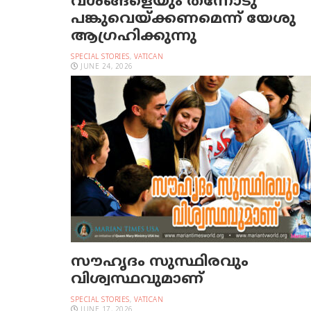
വശങ്ങളെയും തന്നോടു
പങ്കുവെയ്ക്കണമെന്ന് യേശു
ആഗ്രഹിക്കുന്നു
SPECIAL STORIES
,
VATICAN
JUNE 24, 2026
സൗഹൃദം സുസ്ഥിരവും
വിശ്വസ്ഥവുമാണ്
SPECIAL STORIES
,
VATICAN
JUNE 17, 2026