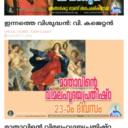
ഇന്നത്തെ വിശുദ്ധന്‍: വി. കജെറ്റന്‍
SPECIAL STORIES
,
TODAY'S SAINT
AUGUST 7, 2026
മാതാവിന്റെ വിമലഹൃദയപ്രതിഷ്ഠ