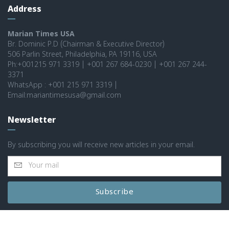
Address
Marian Times USA
Br. Dominic P.D (Chairman & Executive Director)
506 Parlin Street, Philadelphia, PA 19116, USA
Ph:+001215 971 3319 | +001 267 684-0230 | +001 267 244-
3371
WhatsApp : +001 215 971 3319 |
Email:mariantimesusa@gmail.com
Newsletter
By subscribing you will receive new articles in your email.
Subscribe