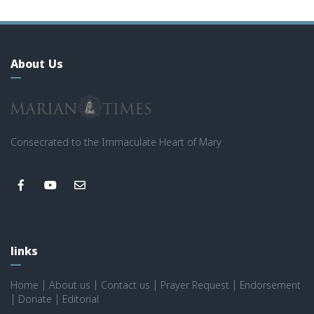
About Us
Consecrated to the Immaculate Heart of Mary
links
Home
|
About us
|
Contact us
|
Prayer Request
|
Endorsement
|
Donate
|
Editorial