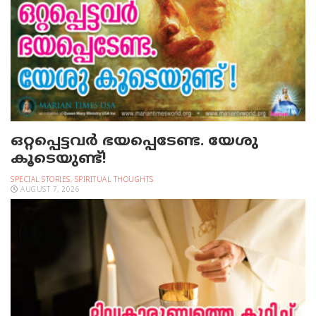
ഒറ്റപ്പെട്ടവര്‍ ഭയപ്പെടേണ്ട. യേശു
കൂടെയുണ്ട്!
SPECIAL STORIES
,
SPIRITUAL THOUGHTS
AUGUST 7, 2026