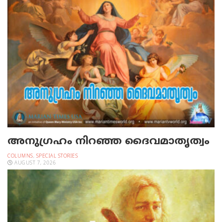
അനുഗ്രഹം നിറഞ്ഞ ദൈവമാതൃത്വം
COLUMNS
,
SPECIAL STORIES
AUGUST 7, 2026