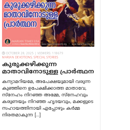
OCTOBER 28, 2025 | VIEWERS: 118679
MARIAN DEVOTIONS
,
SPECIAL STORIES
കുരുക്കഴിക്കുന്ന
മാതാവിനോടുള്ള പ്രാര്‍ത്ഥന
കന്യാമറിയമേ, അപേക്ഷയുമായി വരുന്ന
കുഞ്ഞിനെ ഉപേക്ഷിക്കാത്ത മാതാവേ,
സ്നേഹം നിറഞ്ഞ അമ്മേ, സ്നേഹവും
കരുണയും നിറഞ്ഞ ഹൃദയവും, മക്കളുടെ
സഹായത്തിനായി എപ്പോഴും കർമ്മ
നിരതമാകുന്ന […]