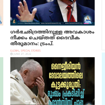
ഗര്‍ഭഛിദ്രത്തിനുള്ള അവകാശം
നീക്കം ചെയ്തത് ദൈവീക
തീരുമാനം: ട്രംപ്.
GLOBAL
,
SPECIAL STORIES
JUNE 27, 2022