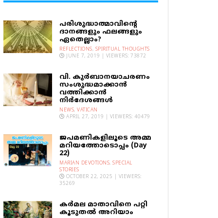
പരിശുദ്ധാത്മാവിന്റെ
ദാനങ്ങളും ഫലങ്ങളും
ഏതെല്ലാം?
REFLECTIONS
,
SPIRITUAL THOUGHTS
JUNE 7, 2019 | VIEWERS: 73872
വി. കുര്‍ബാനയാചരണം
സംശുദ്ധമാക്കാന്‍
വത്തിക്കാന്‍
നിര്‍ദേശങ്ങള്‍
NEWS
,
VATICAN
APRIL 27, 2019 | VIEWERS: 40479
ജപമണികളിലൂടെ അമ്മ
മറിയത്തോടൊപ്പം (Day
22)
MARIAN DEVOTIONS
,
SPECIAL
STORIES
OCTOBER 22, 2025 | VIEWERS:
35269
കര്‍മല മാതാവിനെ പറ്റി
കൂടുതല്‍ അറിയാം