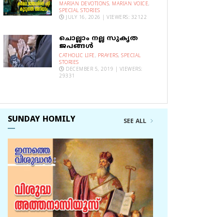
MARIAN DEVOTIONS
,
MARIAN VOICE
,
SPECIAL STORIES
JULY 16, 2026 | VIEWERS: 32122
ചൊല്ലാം നല്ല സുകൃത
ജപങ്ങൾ
CATHOLIC LIFE
,
PRAYERS
,
SPECIAL
STORIES
DECEMBER 5, 2019 | VIEWERS:
29331
SUNDAY HOMILY
SEE ALL