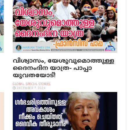
വിശ്വാസം, യേശുവുമൊത്തുള്ള
ദൈനംദിന യാത്ര- പാപ്പാ
യുവതയോട്!
GLOBAL
,
SPECIAL STORIES
DECEMBER 7, 2024