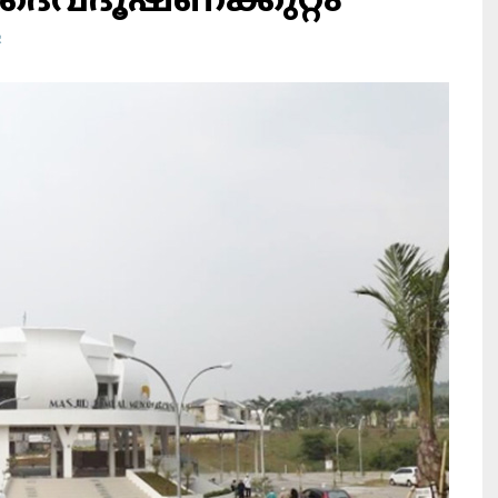
ദൈവദൂഷണക്കുറ്റം
R