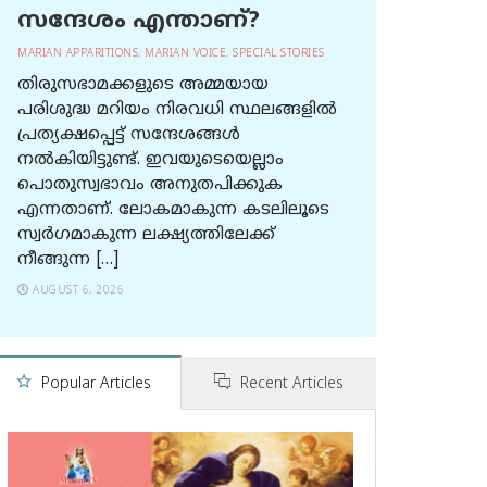
സന്ദേശം എന്താണ്?
MARIAN APPARITIONS
,
MARIAN VOICE
,
SPECIAL STORIES
തിരുസഭാമക്കളുടെ അമ്മയായ
പരിശുദ്ധ മറിയം നിരവധി സ്ഥലങ്ങളിൽ
പ്രത്യക്ഷപ്പെട്ട് സന്ദേശങ്ങൾ
നൽകിയിട്ടുണ്ട്. ഇവയുടെയെല്ലാം
പൊതുസ്വഭാവം അനുതപിക്കുക
എന്നതാണ്. ലോകമാകുന്ന കടലിലൂടെ
സ്വർഗമാകുന്ന ലക്ഷ്യത്തിലേക്ക്
നീങ്ങുന്ന […]
AUGUST 6, 2026
Popular Articles
Recent Articles