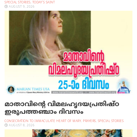
SPECIAL STORIES
,
TODAY'S SAINT
AUGUST 9, 2026
മാതാവിന്റെ വിമലഹൃദയപ്രതിഷ്ഠ
ഇരുപത്തഞ്ചാം ദിവസം
CONSECRATION TO IMMACULATE HEART OF MARY
,
PRAYERS
,
SPECIAL STORIES
AUGUST 8, 2026