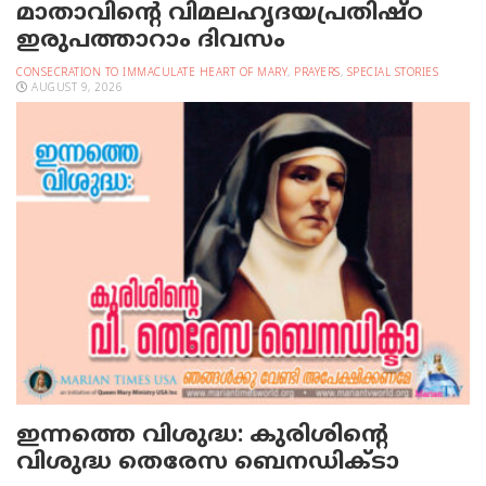
മാതാവിന്റെ വിമലഹൃദയപ്രതിഷ്ഠ
ഇരുപത്താറാം ദിവസം
CONSECRATION TO IMMACULATE HEART OF MARY
,
PRAYERS
,
SPECIAL STORIES
AUGUST 9, 2026
ഇന്നത്തെ വിശുദ്ധ: കുരിശിന്റെ
വിശുദ്ധ തെരേസ ബെനഡിക്ടാ