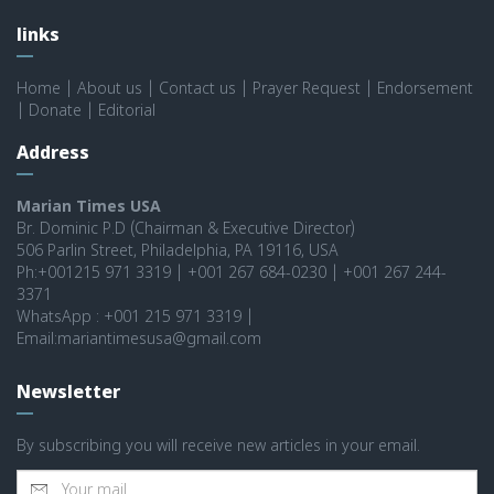
links
Home
|
About us
|
Contact us
|
Prayer Request
|
Endorsement
|
Donate
|
Editorial
Address
Marian Times USA
Br. Dominic P.D (Chairman & Executive Director)
506 Parlin Street, Philadelphia, PA 19116, USA
Ph:+001215 971 3319 | +001 267 684-0230 | +001 267 244-
3371
WhatsApp : +001 215 971 3319 |
Email:mariantimesusa@gmail.com
Newsletter
By subscribing you will receive new articles in your email.