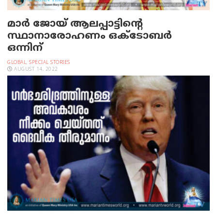
മാർ ജോയ് ആലപ്പാട്ടിന്റെ
സ്ഥാനാരോഹണം ഒക്ടോബർ
ഒന്നിന്
GLOBAL
,
SPECIAL STORIES
AUGUST 14, 2022