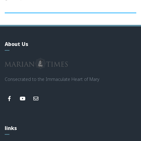
About Us
Consecrated to the Immaculate Heart of Mary
links