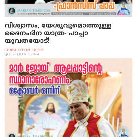
വിശ്വാസം, യേശുവുമൊത്തുള്ള
ദൈനംദിന യാത്ര- പാപ്പാ
യുവതയോട്!
GLOBAL
,
SPECIAL STORIES
DECEMBER 7, 2024