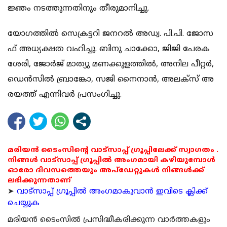
ജ്ഞം ന​ട​ത്തു​ന്ന​തി​നും തീ​രു​മാ​നി​ച്ചു.
യോ​ഗ​ത്തി​ൽ സെ​ക്ര​ട്ട​റി ജ​ന​റ​ൽ അ​ഡ്വ. പി.​പി. ജോ​സ​
ഫ് അ​ധ്യ​ക്ഷ​ത വ​ഹി​ച്ചു. ബി​നു ചാ​ക്കോ, ജി​ജി പേ​ര​ക​
ശേ​രി, ജോ​ർ​ജ് മാ​ത്യു മ​ണ​ക്കു​ള​ത്തി​ൽ, അ​നി​ല പീ​റ്റ​ർ,
ഡെ​ൻ​സി​ൽ ബ്രാ​ങ്കോ, സ​ജി നൈ​നാ​ൻ, അ​ല​ക്സ് അ​
ര​യ​ത്ത് എ​ന്നി​വ​ർ പ്ര​സം​ഗി​ച്ചു.
മരിയൻ ടൈംസിന്റെ വാട്സാപ്പ് ഗ്രൂപ്പിലേക്ക് സ്വാഗതം .
നിങ്ങൾ വാട്സാപ്പ് ഗ്രൂപ്പിൽ അംഗമായി കഴിയുമ്പോൾ
ഓരോ ദിവസത്തെയും അപ്ഡേറ്റുകൾ നിങ്ങൾക്ക്
ലഭിക്കുന്നതാണ്
➤
വാട്സാപ്പ് ഗ്രൂപ്പിൽ അംഗമാകുവാൻ ഇവിടെ ക്ലിക്ക്
ചെയ്യുക
മരിയന്‍ ടൈംസില്‍ പ്രസിദ്ധീകരിക്കുന്ന വാര്‍ത്തകളും