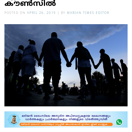
കൗൺസിൽ
POSTED ON
APRIL 26, 2019
|
BY
MARIAN TIMES EDITOR