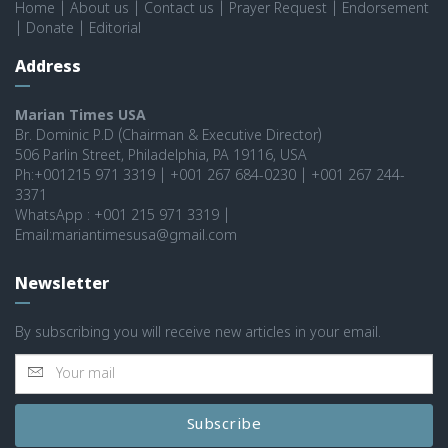
Home
|
About us
|
Contact us
|
Prayer Request
|
Endorsement
|
Donate
|
Editorial
Address
Marian Times USA
Br. Dominic P.D (Chairman & Executive Director)
506 Parlin Street, Philadelphia, PA 19116, USA
Ph:+001215 971 3319 | +001 267 684-0230 | +001 267 244-
3371
WhatsApp : +001 215 971 3319 |
Email:mariantimesusa@gmail.com
Newsletter
By subscribing you will receive new articles in your email.
Subscribe