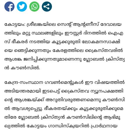
കോ​ട്ട​യം: ശ്രീ​ല​ങ്ക​യി​ലെ സെ​ന്‍റ് ആ​ന്‍റ​ണീ​സ് ദേ​വാ​ല​യ​
ത്തി​ലും മ​റ്റു സ്ഥ​ല​ങ്ങ​ളി​ലും ഈ​സ്റ്റ​ർ ദി​ന​ത്തി​ൽ ഐ​എ​
സ് ഭീ​ക​ര​ർ ന​ട​ത്തി​യ കൂ​ട്ട​ക്കു​രു​തി ലോ​ക​മ​ന​സാ​ക്ഷി​
യെ ഞെ​ട്ടി​ക്കു​ന്ന​തും കേ​ര​ള​ത്തി​ലെ ക്രൈ​സ്ത​വ​രി​ൽ
ആ​ശ​ങ്ക ജ​നി​പ്പി​ക്കു​ന്ന​തു​മാ​ണെ​ന്നു ഗ്ലോ​ബ​ൽ ക്രി​സ്ത്യ​
ൻ കൗ​ൺ​സി​ൽ.
കേ​ന്ദ്ര-​സം​സ്ഥാ​ന ഗ​വ​ൺ​മെ​ന്‍റു​ക​ൾ ഈ ​വി​ഷ​യ​ത്തി​ൽ
അ​ടി​യ​ന്ത​ര​മാ​യി ഇ​ട​പെ​ട്ട് ക്രൈ​സ്ത​വ ന്യൂ​ന​പ​ക്ഷ​ത്തി​
ന്‍റെ ആ​ശ​ങ്ക​യ്ക്ക് അ​റു​തി​വ​രു​ത്ത​ണ​മെ​ന്നു കൗ​ൺ​സി​
ൽ ആ​വ​ശ്യ​പ്പെ​ട്ടു. ഭീ​ക​ര​ത​യ്ക്കും കൂ​ട്ട​ക്കു​രു​തി​ക്കു​മെ​
തി​രേ ഗ്ലോ​ബ​ൽ ക്രി​സ്ത്യ​ൻ കൗ​ൺ​സി​ലി​ന്‍റെ ആ​ഭി​മു​
ഖ്യ​ത്തി​ൽ കോ​ട്ട​യം ഗാ​ന്ധി​സ്ക്വ​യ​റി​ൽ പ്രാ​ർ​ഥ​നാ​യ​