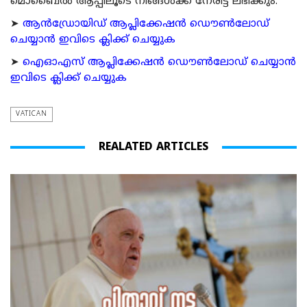
മൊബൈല്‍ ആപ്പിലൂടെ നിങ്ങള്‍ക്ക് നേരിട്ട് ലഭിക്കും.
➤
ആന്‍ഡ്രോയിഡ് ആപ്ലിക്കേഷന്‍ ഡൌണ്‍ലോഡ്
ചെയ്യാന്‍ ഇവിടെ ക്ലിക്ക് ചെയ്യുക
➤
ഐഓഎസ് ആപ്ലിക്കേഷന്‍ ഡൌണ്‍ലോഡ് ചെയ്യാന്‍
ഇവിടെ ക്ലിക്ക് ചെയ്യുക
VATICAN
REALATED ARTICLES