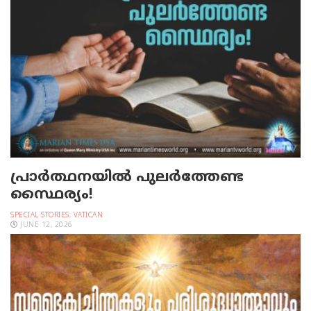
പ്രാര്‍ത്ഥനയില്‍ പുലര്‍ത്തേണ്ട
സ്ഥൈര്യം!
SPECIAL STORIES
,
VATICAN
JUNE 12, 2026