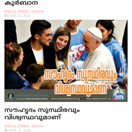
കുര്‍ബാന
SPECIAL STORIES
,
VATICAN
JUNE 22, 2026
സൗഹൃദം സുസ്ഥിരവും
വിശ്വസ്ഥവുമാണ്
SPECIAL STORIES
,
VATICAN
JUNE 17, 2026