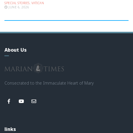
SPECIAL STORIES
,
VATICAN
JUNE 6, 2026
About Us
Consecrated to the Immaculate Heart of Mary
links