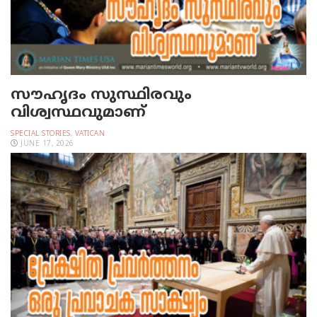
സൗഹൃദം സുസ്ഥിരവും
വിശ്വസ്ഥവുമാണ്
SPECIAL STORIES
,
VATICAN
JUNE 17, 2026