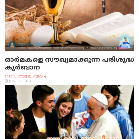
ഓര്‍മകളെ സൗഖ്യമാക്കുന്ന പരിശുദ്ധ
കുര്‍ബാന
SPECIAL STORIES
,
VATICAN
JUNE 22, 2026