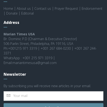
Home
|
About us
|
Contact us
|
Prayer Request
|
Endorsement
|
Donate
|
Editorial
Address
Marian Times USA
Br. Dominic P.D (Chairman & Executive Director)
506 Parlin Street, Philadelphia, PA 19116, USA
Ph:+001215 971 3319 | +001 267 684-0230 | +001 267 244-
3371
WhatsApp : +001 215 971 3319 |
Email:mariantimesusa@gmail.com
Newsletter
By subscribing you will receive new articles in your email.