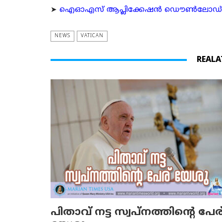
➤
ഐഓഎസ് ആപ്ലിക്കേഷന്‍ ഡൌണ്‍ലോഡ് ചെയ്യ
NEWS
VATICAN
REALA
പിതാവ് നട്ട സ്വപ്നത്തിന്റെ പേര