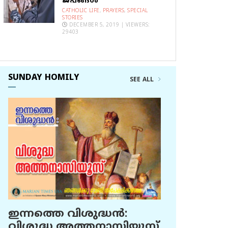
ജപങ്ങൾ
CATHOLIC LIFE
,
PRAYERS
,
SPECIAL
STORIES
DECEMBER 5, 2019 | VIEWERS:
29403
SUNDAY HOMILY
SEE ALL
ഇന്നത്തെ വിശുദ്ധന്‍:
വിശുദ്ധ അത്തനാസിയൂസ്