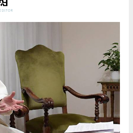
്പ
EDITOR