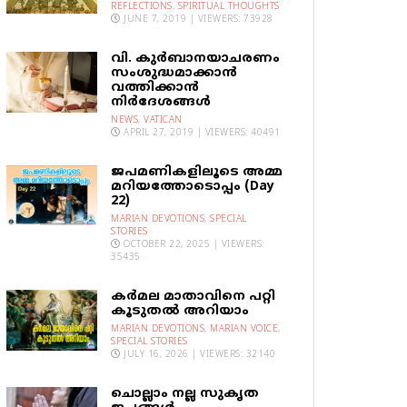
REFLECTIONS
,
SPIRITUAL THOUGHTS
JUNE 7, 2019 | VIEWERS: 73928
വി. കുര്‍ബാനയാചരണം
സംശുദ്ധമാക്കാന്‍
വത്തിക്കാന്‍
നിര്‍ദേശങ്ങള്‍
NEWS
,
VATICAN
APRIL 27, 2019 | VIEWERS: 40491
ജപമണികളിലൂടെ അമ്മ
മറിയത്തോടൊപ്പം (Day
22)
MARIAN DEVOTIONS
,
SPECIAL
STORIES
OCTOBER 22, 2025 | VIEWERS:
35435
കര്‍മല മാതാവിനെ പറ്റി
കൂടുതല്‍ അറിയാം
MARIAN DEVOTIONS
,
MARIAN VOICE
,
SPECIAL STORIES
JULY 16, 2026 | VIEWERS: 32140
ചൊല്ലാം നല്ല സുകൃത