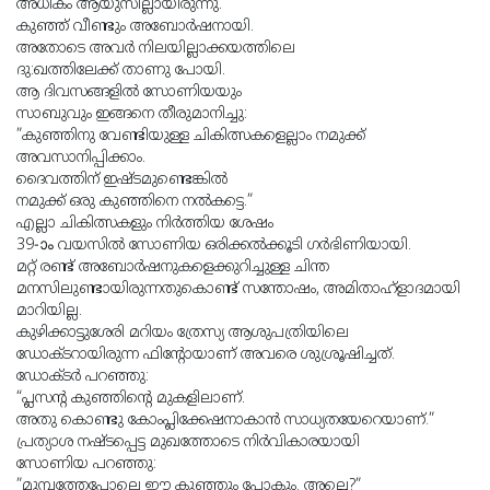
അധികം ആയുസില്ലായിരുന്നു.
കുഞ്ഞ് വീണ്ടും അബോർഷനായി.
അതോടെ അവർ നിലയില്ലാക്കയത്തിലെ
ദു:ഖത്തിലേക്ക് താണു പോയി.
ആ ദിവസങ്ങളിൽ സോണിയയും
സാബുവും ഇങ്ങനെ തീരുമാനിച്ചു:
”കുഞ്ഞിനു വേണ്ടിയുള്ള ചികിത്സകളെല്ലാം നമുക്ക്
അവസാനിപ്പിക്കാം.
ദൈവത്തിന് ഇഷ്ടമുണ്ടെങ്കിൽ
നമുക്ക് ഒരു കുഞ്ഞിനെ നൽകട്ടെ.”
എല്ലാ ചികിത്സകളും നിർത്തിയ ശേഷം
39-ാം വയസിൽ സോണിയ ഒരിക്കൽക്കൂടി ഗർഭിണിയായി.
മറ്റ് രണ്ട് അബോർഷനുകളെക്കുറിച്ചുള്ള ചിന്ത
മനസിലുണ്ടായിരുന്നതുകൊണ്ട് സന്തോഷം, അമിതാഹ്ളാദമായി
മാറിയില്ല.
കുഴിക്കാട്ടുശേരി മറിയം ത്രേസ്യ ആശുപത്രിയിലെ
ഡോക്ടറായിരുന്ന ഫിൻ്റോയാണ് അവരെ ശുശ്രൂഷിച്ചത്.
ഡോക്ടർ പറഞ്ഞു:
“പ്ലസൻ്റ കുഞ്ഞിൻ്റെ മുകളിലാണ്.
അതു കൊണ്ടു കോംപ്ലിക്കേഷനാകാൻ സാധ്യതയേറെയാണ്.”
പ്രത്യാശ നഷ്ടപ്പെട്ട മുഖത്തോടെ നിർവികാരയായി
സോണിയ പറഞ്ഞു:
”മുമ്പത്തേപ്പോലെ ഈ കുഞ്ഞും പോകും. അല്ലെ?”