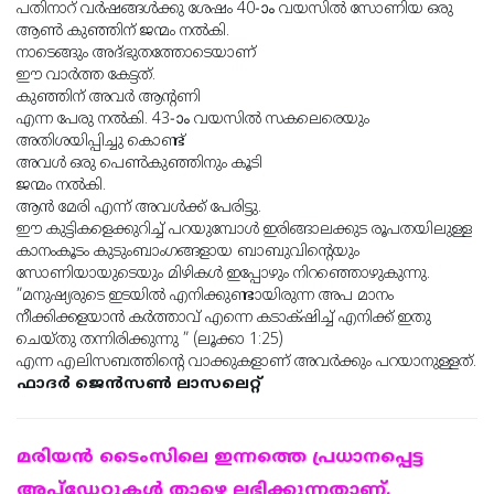
പതിനാറ് വർഷങ്ങൾക്കു ശേഷം 40-ാം വയസിൽ സോണിയ ഒരു
ആൺ കുഞ്ഞിന് ജന്മം നൽകി.
നാടെങ്ങും അദ്ഭുതത്തോടെയാണ്
ഈ വാർത്ത കേട്ടത്.
കുഞ്ഞിന് അവർ ആൻ്റണി
എന്ന പേരു നൽകി. 43-ാം വയസിൽ സകലെരെയും
അതിശയിപ്പിച്ചു കൊണ്ട്
അവൾ ഒരു പെൺകുഞ്ഞിനും കൂടി
ജന്മം നൽകി.
ആൻ മേരി എന്ന് അവൾക്ക് പേരിട്ടു.
ഈ കുട്ടികളെക്കുറിച്ച് പറയുമ്പോൾ ഇരിങ്ങാലക്കുട രൂപതയിലുള്ള
കാനംകൂടം കുടുംബാംഗങ്ങളായ ബാബുവിൻ്റെയും
സോണിയായുടെയും മിഴികൾ ഇപ്പോഴും നിറഞ്ഞൊഴുകുന്നു.
”മനുഷ്യരുടെ ഇടയില്
എനിക്കുണ്ടായിരുന്ന അപ മാനം
നീക്കിക്കളയാന്
കര്
ത്താവ്‌ എന്നെ കടാക്‌ഷിച്ച്‌ എനിക്ക്‌ ഇതു
ചെയ്‌തു തന്നിരിക്കുന്നു ” (ലൂക്കാ 1:25)
എന്ന എലിസബത്തിൻ്റെ വാക്കുകളാണ് അവർക്കും പറയാനുള്ളത്.
ഫാദർ ജെൻസൺ ലാസലെറ്റ്
മരിയന്‍ ടൈംസിലെ ഇന്നത്തെ പ്രധാനപ്പെട്ട
അപ്ഡേറ്റുകള്‍ താഴെ ലഭിക്കുന്നതാണ്.