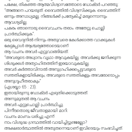
പക്ഷേ, തികഞ്ഞ ആത്മവിശ്വാസത്തോടെ ഡോക്ടർ പറഞ്ഞു:
“അങ്ങനെ പറയരുത്. ദൈവത്തിൽ വിശ്വസിക്കുക. ദൈവത്തിന്
ഒന്നും അസാധ്യമല്ല. നിങ്ങൾക്ക് പ്രത്യേകിച്ച് മരുന്നൊന്നും
ആവശ്യമില്ല.
പകരം ഞാനൊരു ദൈവവചനം തരാം. അതേറ്റു ചൊല്ലി
പ്രാർത്ഥിക്കുക”.
ഒരു വൈദ്യനിൽ നിന്നും അതുവരെ കേൾക്കാത്ത വാക്കുകൾ
കേട്ടപ്പോൾ ആശ്ചര്യത്തോടെയാണ്
ആ വചനം അവർ എറ്റുവാങ്ങിയത്.
“അവരുടെ അധ്വാനം വൃഥാ ആവുകയില്ല. അവര്
ക്കു ജനിക്കുന്ന
ശിശുക്കള്
അത്യാഹിതത്തിന്‌ ഇരയാവുകയില്ല.
അവര്
കര്
ത്താവിനാല്
അനുഗ്രഹിക്കപ്പെട്ടവരുടെ
സന്തതികളായിരിക്കും; അവരുടെ സന്തതികളും അവരോടൊപ്പം
അനുഗൃഹീതരാകും”
(ഏശയ്യാ 65 : 23).
ഇതായിരുന്നു ഡോക്ടർ എഴുതിക്കൊടുത്തത്.
അന്നുമുതൽ ആ വചനം
അവർ ഏറ്റുചൊല്ലി പ്രാർത്ഥിച്ചു.
പിന്നീടതൊരു ജീവതാളമായി മാറി.
വചനം മാംസം ധരിച്ചു എന്ന്
നാം വിശുദ്ധ ഗ്രന്ഥത്തിൽ വായിച്ചിട്ടുണ്ടല്ലോ?
അക്ഷരാർത്ഥത്തിൽ അതുതന്നെയാണ് ഇവിടെയും സംഭവിച്ചത്.