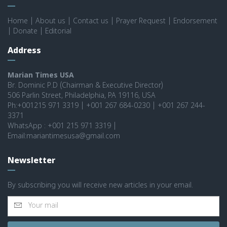
Home
|
About us
|
Contact us
|
Prayer Request
|
Endorsement
|
Donate
|
Editorial
Address
Marian Times USA
Br. Dominic P.D (Chairman & Executive Director)
506 Parlin Street, Philadelphia, PA 19116, USA
Ph:+001215 971 3319 | +001 267 684-0230 | +001 267 244-
3371
WhatsApp : +001 215 971 3319 |
Email:mariantimesusa@gmail.com
Newsletter
By subscribing you will receive new articles in your email.