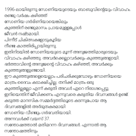
1996-ലായിരുന്നു സോണിയയുടെയും ബാബുവിൻ്റെയും വിവാഹം.
രണ്ടു വർഷം കഴിഞ്ഞ്
സോണിയ ഗർഭിണിയായെങ്കിലും
കുഞ്ഞിന് രണ്ടുമാസം പ്രായമുള്ളപ്പോൾ
ജീവൻ നഷ്ടമായി.
പിന്നീട് ചികിത്സകളോടുകൂടിയ
നീണ്ട കാത്തിരിപ്പായിരുന്നു.
ഇതിനിടയിൽ സോണിയയുടെ മൂന്ന് അനുജത്തിമാരുടെയും
വിവാഹം കഴിഞ്ഞു. അവർക്കെല്ലാവർക്കും കുഞ്ഞുങ്ങളായി.
ഭർത്താവിൻ്റെ അനുജൻ്റെ വിവാഹം കഴിഞ്ഞ്, അവർക്കും
കുഞ്ഞുങ്ങളുണ്ടായി.
ഈ കുഞ്ഞുങ്ങളെയെല്ലാം പരിചരിക്കുമ്പോഴും സോണിയയെ
മാത്രം ദൈവം കടാക്ഷിച്ചില്ല. തനിക്ക് മാത്രം ഒരു
കുഞ്ഞില്ലല്ലോ എന്ന് കരുതി അവൾ ഏറെ നിരാശപ്പെട്ടു.
ഇനിയെന്തിന് ജീവിക്കണം എന്നുവരെ കരുതിയ ദിവസങ്ങൾ ഉണ്ട്.
കടുത്ത മാനസിക സമ്മർദ്ദത്തിലൂടെ കടന്നുപോയ ആ
ദിവസങ്ങളിൽ അദ്ഭുതകരമായി
സോണിയ വീണ്ടും ഗർഭവതിയായി.
അന്നവൾക്ക് വയസ് 37.
സന്തോഷത്താൽ മതിമറന്ന ദിവസങ്ങൾ. എന്നാൽ ആ
സന്തോഷത്തിനും