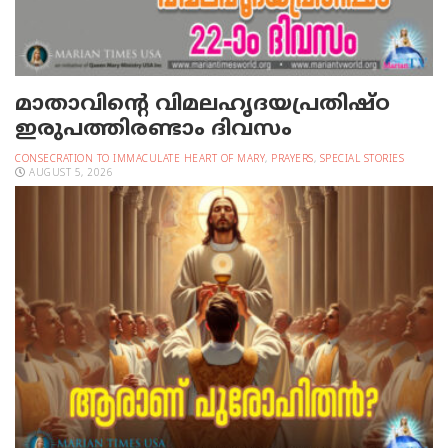
മാതാവിന്റെ വിമലഹൃദയപ്രതിഷ്ഠ
ഇരുപത്തിരണ്ടാം ദിവസം
CONSECRATION TO IMMACULATE HEART OF MARY
,
PRAYERS
,
SPECIAL STORIES
AUGUST 5, 2026