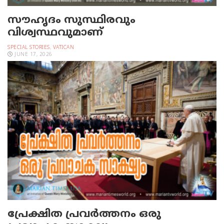
സൗഹൃദം സുസ്ഥിരവും
വിശ്വസ്ഥവുമാണ്
SPECIAL STORIES
,
VATICAN
JUNE 17, 2026
പ്രേക്ഷിത പ്രവര്‍ത്തനം ഒരു