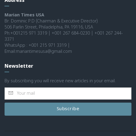
Address
Marian Times USA
Br. Dominic P.D (Chairman & Executive Director)
506 Parlin Street, Philadelphia, PA 19116, USA
Ph:+001215 971 3319 | +001 267 684-0230 | +001 267 244-
3371
WhatsApp : +001 215 971 3319 |
Email:mariantimesusa@gmail.com
Newsletter
By subscribing you will receive new articles in your email.
Subscribe