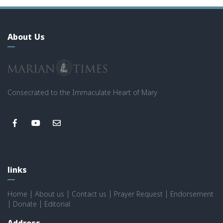
About Us
Consecrated to the Immaculate Heart of Mary
links
Home
|
About us
|
Contact us
|
Prayer Request
|
Endorsement
|
Donate
|
Editorial