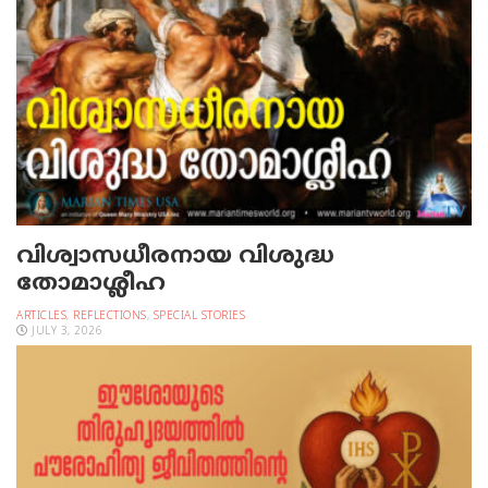
വിശ്വാസധീരനായ വിശുദ്ധ
തോമാശ്ലീഹ
ARTICLES
,
REFLECTIONS
,
SPECIAL STORIES
JULY 3, 2026